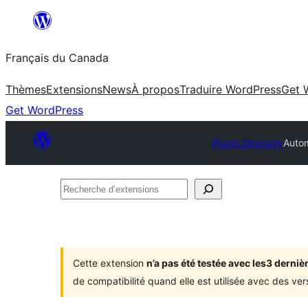
Aller
au
Français du Canada
contenu
Thèmes
Extensions
News
À propos
Traduire WordPress
Get 
Get WordPress
Plugin Directory
Auto
Recherche
d’extensions
Cette extension
n’a pas été testée avec les3 dern
de compatibilité quand elle est utilisée avec des ve