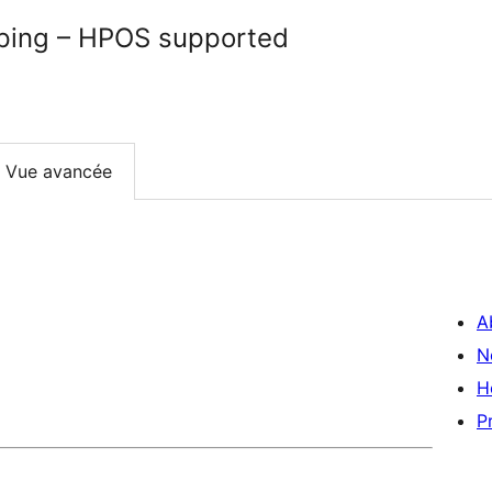
ping – HPOS supported
Vue avancée
A
N
H
P