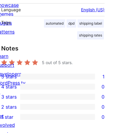
howcase
Language
English (US)
hemes
lugins
Tags
automated
dpd
shipping label
atterns
shipping rates
Notes
earn
5
out of 5 stars.
upport
evelopers
5 stars
1
1
ordPress.tv
4 stars
0
5-
0
↗
3 stars
0
star
4-
0
2 stars
0
review
star
3-
0
et
1 star
0
reviews
star
2-
0
nvolved
reviews
star
1-