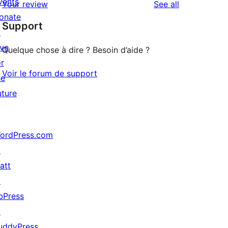
vents
reviews
Your review
See all
reviews
star
onate
Support
reviews
↗
ive
Quelque chose à dire ? Besoin d’aide ?
or
Voir le forum de support
he
uture
ordPress.com
↗
att
↗
bPress
↗
uddyPress