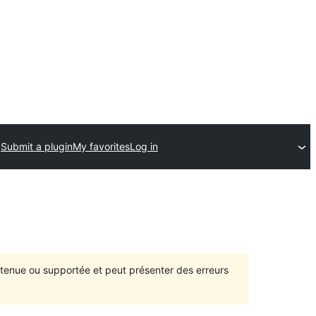
Submit a plugin
My favorites
Log in
intenue ou supportée et peut présenter des erreurs