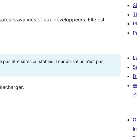
S
T
sateurs avancés et aux développeurs. Elle est
P
P
L
as être sûres ou stables. Leur utilisation n’est pas
S
D
W
élécharger.
G
I