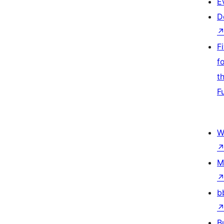
E
D
F
f
t
F
W
M
b
B