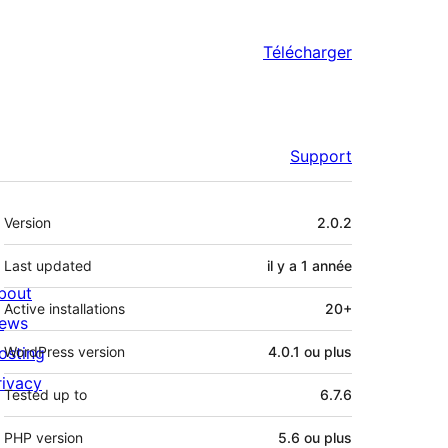
Télécharger
Support
Méta
Version
2.0.2
Last updated
il y a
1 année
bout
Active installations
20+
ews
osting
WordPress version
4.0.1 ou plus
rivacy
Tested up to
6.7.6
PHP version
5.6 ou plus