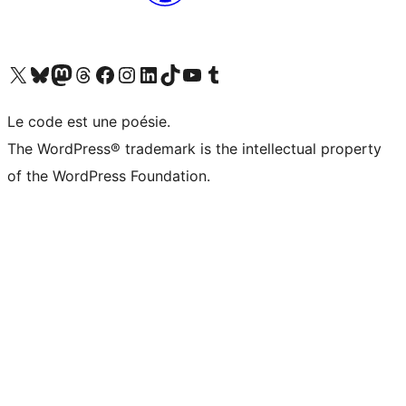
Visit our X (formerly Twitter) account
Visitez notre compte Bluesky
Visit our Mastodon account
Visitez notre compte Threads
Visit our Facebook page
Visit our Instagram account
Visit our LinkedIn account
Visitez notre compte TikTok
Visit our YouTube channel
Visitez notre compte Tumblr
Le code est une poésie.
The WordPress® trademark is the intellectual property
of the WordPress Foundation.