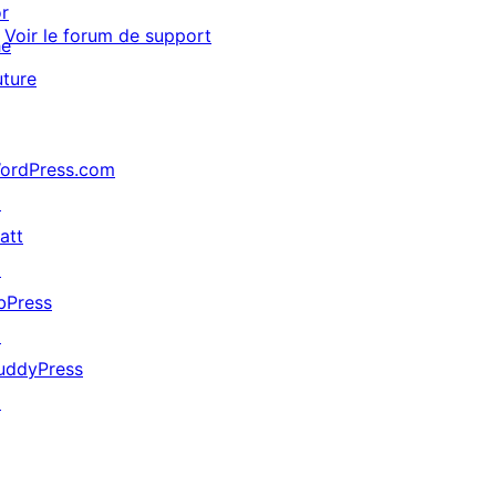
or
Voir le forum de support
he
uture
ordPress.com
↗
att
↗
bPress
↗
uddyPress
↗