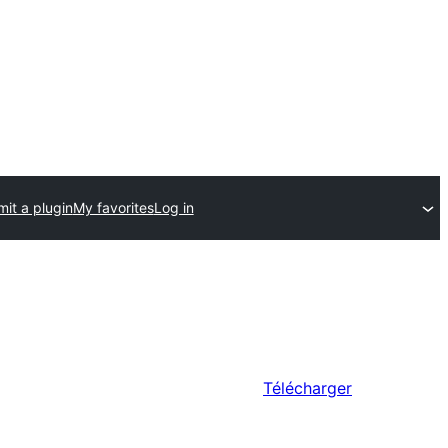
it a plugin
My favorites
Log in
Télécharger