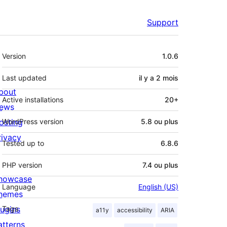
Support
Méta
Version
1.0.6
Last updated
il y a
2 mois
bout
Active installations
20+
ews
osting
WordPress version
5.8 ou plus
rivacy
Tested up to
6.8.6
PHP version
7.4 ou plus
howcase
Language
English (US)
hemes
lugins
Tags
a11y
accessibility
ARIA
atterns