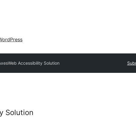
WordPress
AxesWeb Accessibility Solution
Subm
y Solution