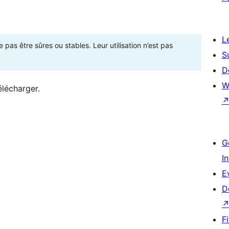
L
as être sûres ou stables. Leur utilisation n’est pas
S
D
W
élécharger.
G
I
E
D
F