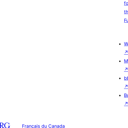
f
t
F
W
M
b
B
Français du Canada