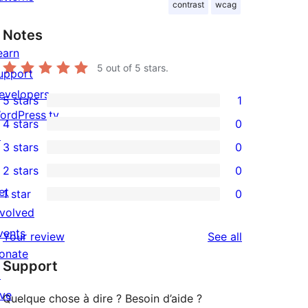
contrast
wcag
Notes
earn
5
out of 5 stars.
upport
evelopers
5 stars
1
1
ordPress.tv
4 stars
0
5-
0
↗
3 stars
0
star
4-
0
2 stars
0
review
star
3-
0
et
1 star
0
reviews
star
2-
0
nvolved
reviews
star
1-
vents
reviews
Your review
See all
reviews
star
onate
Support
reviews
↗
ive
Quelque chose à dire ? Besoin d’aide ?