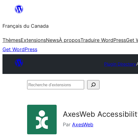
Aller
au
Français du Canada
contenu
Thèmes
Extensions
News
À propos
Traduire WordPress
Get 
Get WordPress
Plugin Directory
Recherche
d’extensions
AxesWeb Accessibilit
Par
AxesWeb