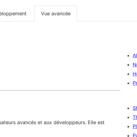
eloppement
Vue avancée
A
N
H
P
S
T
sateurs avancés et aux développeurs. Elle est
P
P