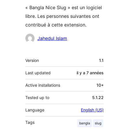
« Bangla Nice Slug » est un logiciel
libre. Les personnes suivantes ont
contribué à cette extension.
Contributeurs
Jahedul Islam
Méta
Version
1.1
Last updated
il y a
7 années
Active installations
10+
Tested up to
5.1.22
Language
English (US)
Tags
bangla
slug