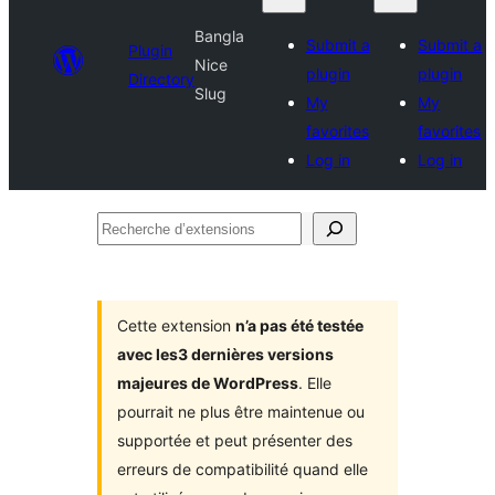
Bangla
Submit a
Submit a
Plugin
Nice
plugin
plugin
Directory
Slug
My
My
favorites
favorites
Log in
Log in
Recherche
d’extensions
Cette extension
n’a pas été testée
avec les3 dernières versions
majeures de WordPress
. Elle
pourrait ne plus être maintenue ou
supportée et peut présenter des
erreurs de compatibilité quand elle