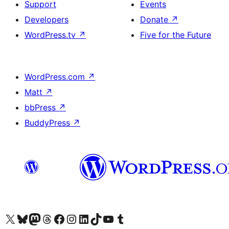
Support
Events
Developers
Donate
↗
WordPress.tv
↗
Five for the Future
WordPress.com
↗
Matt
↗
bbPress
↗
BuddyPress
↗
Visit our X (formerly Twitter) account
Visitez notre compte Bluesky
Visit our Mastodon account
Visitez notre compte Threads
Visit our Facebook page
Visit our Instagram account
Visit our LinkedIn account
Visitez notre compte TikTok
Visit our YouTube channel
Visitez notre compte Tumblr