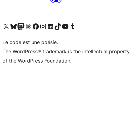
Visit our X (formerly Twitter) account
Visitez notre compte Bluesky
Visit our Mastodon account
Visitez notre compte Threads
Visit our Facebook page
Visit our Instagram account
Visit our LinkedIn account
Visitez notre compte TikTok
Visit our YouTube channel
Visitez notre compte Tumblr
Le code est une poésie.
The WordPress® trademark is the intellectual property
of the WordPress Foundation.