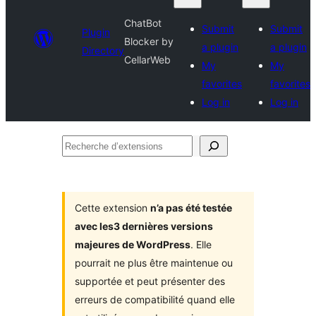
ChatBot
Submit
Submit
Plugin
Blocker by
a plugin
a plugin
Directory
CellarWeb
My
My
favorites
favorites
Log in
Log in
Recherche
d’extensions
Cette extension
n’a pas été testée
avec les3 dernières versions
majeures de WordPress
. Elle
pourrait ne plus être maintenue ou
supportée et peut présenter des
erreurs de compatibilité quand elle