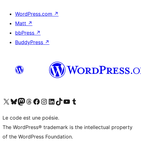
WordPress.com
↗
Matt
↗
bbPress
↗
BuddyPress
↗
Visit our X (formerly Twitter) account
Visitez notre compte Bluesky
Visit our Mastodon account
Visitez notre compte Threads
Visit our Facebook page
Visit our Instagram account
Visit our LinkedIn account
Visitez notre compte TikTok
Visit our YouTube channel
Visitez notre compte Tumblr
Le code est une poésie.
The WordPress® trademark is the intellectual property
of the WordPress Foundation.