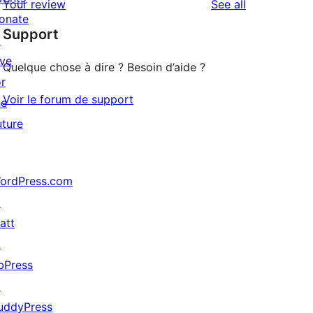
reviews
Your review
See all
reviews
star
onate
Support
reviews
↗
ive
Quelque chose à dire ? Besoin d’aide ?
or
Voir le forum de support
he
uture
ordPress.com
↗
att
↗
bPress
↗
uddyPress