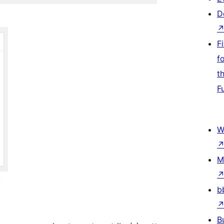
D
F
f
t
F
W
M
.
b
B