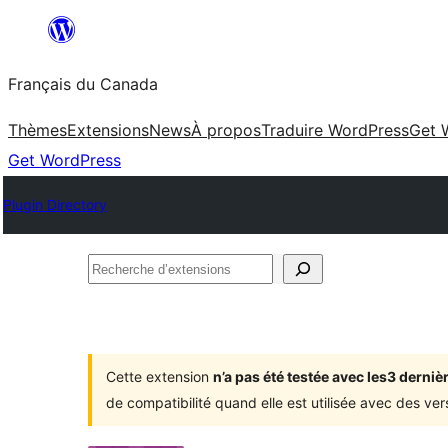
Aller
au
Français du Canada
contenu
Thèmes
Extensions
News
À propos
Traduire WordPress
Get 
Get WordPress
Plugin Directory
Recherche
d’extensions
Cette extension
n’a pas été testée avec les3 dern
de compatibilité quand elle est utilisée avec des ve