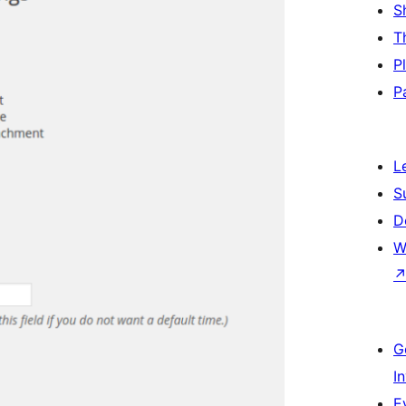
S
T
P
P
L
S
D
W
G
I
E