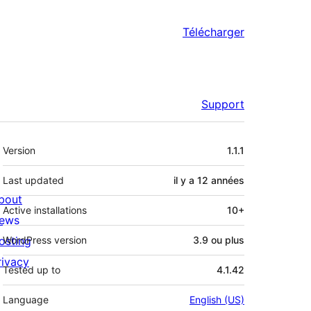
Télécharger
Support
Méta
Version
1.1.1
Last updated
il y a
12 années
bout
Active installations
10+
ews
osting
WordPress version
3.9 ou plus
rivacy
Tested up to
4.1.42
Language
English (US)