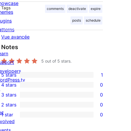
howcase
Tags
comments
deactivate
expire
hemes
lugins
posts
schedule
atterns
Vue avancée
Notes
earn
5
out of 5 stars.
upport
evelopers
5 stars
1
1
ordPress.tv
4 stars
0
5-
↗
0
3 stars
0
star
4-
0
2 stars
0
review
star
3-
0
et
1 star
0
reviews
star
2-
0
nvolved
reviews
star
1-
vents