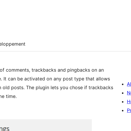
eloppement
 of comments, trackbacks and pingbacks on an
e. It can be activated on any post type that allows
A
old posts. The plugin lets you chose if trackbacks
N
me time.
H
P