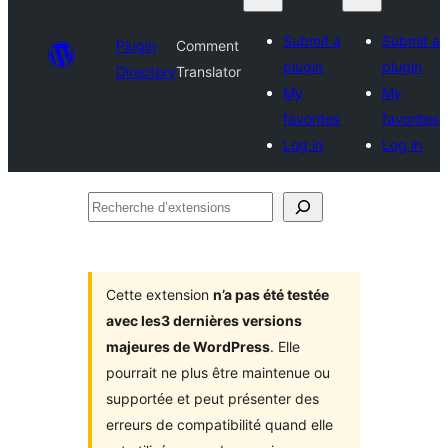
Submit a
Submit a
Plugin
Comment
plugin
plugin
Directory
Translator
My
My
favorites
favorites
Log in
Log in
Recherche
d’extensions
Cette extension
n’a pas été testée
avec les3 dernières versions
majeures de WordPress
. Elle
pourrait ne plus être maintenue ou
supportée et peut présenter des
erreurs de compatibilité quand elle