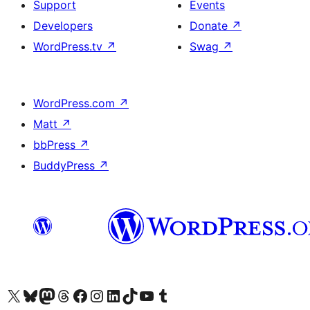
Support
Events
Developers
Donate
↗
WordPress.tv
↗
Swag
↗
WordPress.com
↗
Matt
↗
bbPress
↗
BuddyPress
↗
Visit our X (formerly Twitter) account
Visitez notre compte Bluesky
Visit our Mastodon account
Visitez notre compte Threads
Visit our Facebook page
Visit our Instagram account
Visit our LinkedIn account
Visitez notre compte TikTok
Visit our YouTube channel
Visitez notre compte Tumblr