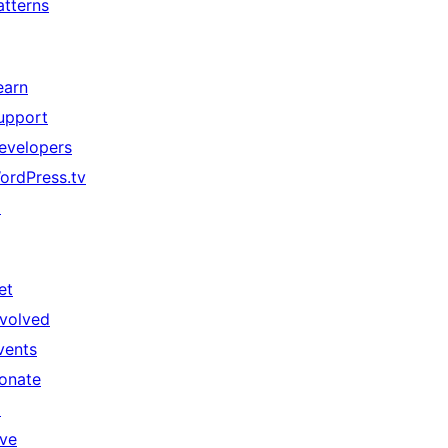
atterns
earn
upport
evelopers
ordPress.tv
↗
et
nvolved
vents
onate
↗
ive