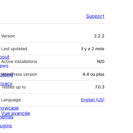
Support
Méta
Version
2.2.2
Last updated
il y a
2 mois
bout
Active installations
N/D
ews
osting
WordPress version
4.4 ou plus
rivacy
Tested up to
7.0.3
Language
English (US)
howcase
Vue avancée
hemes
lugins