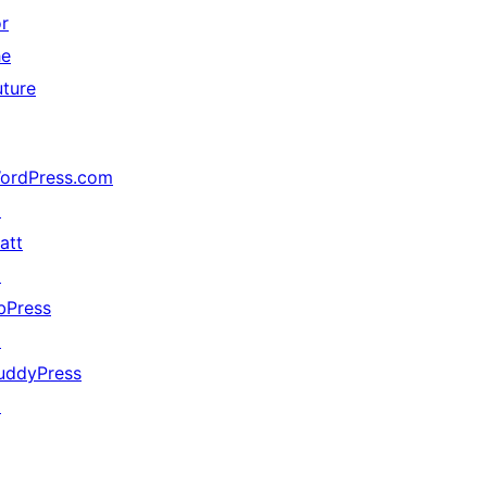
or
he
uture
ordPress.com
↗
att
↗
bPress
↗
uddyPress
↗