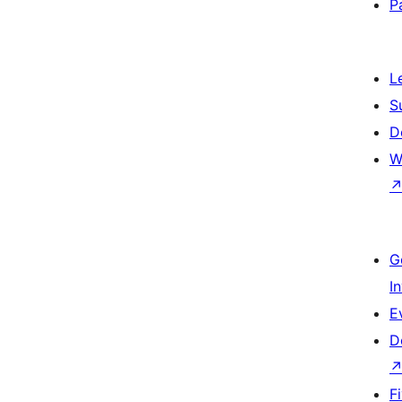
P
L
S
D
W
G
I
E
D
F