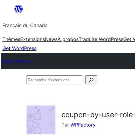
Aller
au
Français du Canada
contenu
Thèmes
Extensions
News
À propos
Traduire WordPress
Get 
Get WordPress
Plugin Directory
Recherche
d’extensions
coupon-by-user-rol
Par
WPFactory