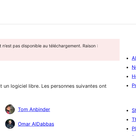
t n’est pas disponible au téléchargement. Raison :
A
N
H
P
n logiciel libre. Les personnes suivantes ont
Tom Anbinder
S
T
Omar AlDabbas
P