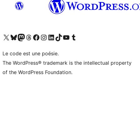
Visit our X (formerly Twitter) account
Visitez notre compte Bluesky
Visit our Mastodon account
Visitez notre compte Threads
Visit our Facebook page
Visit our Instagram account
Visit our LinkedIn account
Visitez notre compte TikTok
Visit our YouTube channel
Visitez notre compte Tumblr
Le code est une poésie.
The WordPress® trademark is the intellectual property
of the WordPress Foundation.