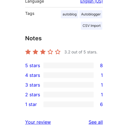
Language
English (US)
Tags
autoblog
Autoblogger
CSV Import
Notes
3.2
out of 5 stars.
5 stars
8
8
4 stars
1
5-
1
3 stars
1
star
4-
1
2 stars
1
reviews
star
3-
1
1 star
6
review
star
2-
6
review
star
1-
reviews
Your review
See all
review
star