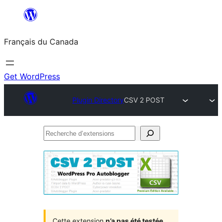
Aller
au
Français du Canada
contenu
Get WordPress
Plugin Directory
CSV 2 POST
Recherche
d’extensions
Cette extension
n’a pas été testée