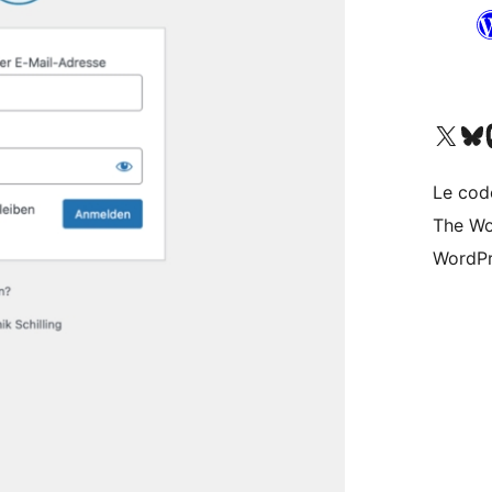
Visit our X (formerly 
Visitez n
Vi
Le cod
The Wo
WordPr