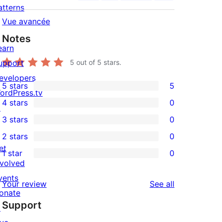
atterns
Vue avancée
Notes
earn
upport
5
out of 5 stars.
evelopers
5 stars
5
5
ordPress.tv
4 stars
0
5-
↗
0
3 stars
0
star
4-
0
2 stars
0
reviews
star
3-
0
et
1 star
0
reviews
star
2-
0
nvolved
reviews
star
1-
vents
reviews
Your review
See all
reviews
star
onate
Support
reviews
↗