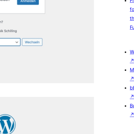
F
f
t
F
W
M
b
B