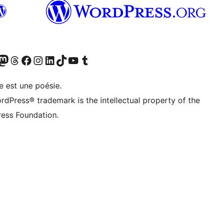
Twitter) account
otre compte Bluesky
sit our Mastodon account
Visitez notre compte Threads
Visit our Facebook page
Visit our Instagram account
Visit our LinkedIn account
Visitez notre compte TikTok
Visit our YouTube channel
Visitez notre compte Tumblr
e est une poésie.
rdPress® trademark is the intellectual property of the
ess Foundation.