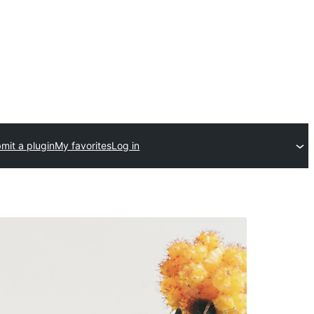
mit a plugin
My favorites
Log in