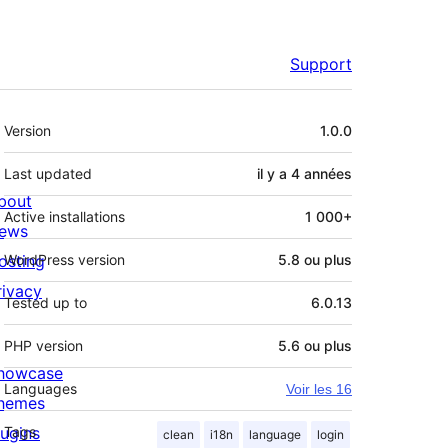
Support
Méta
Version
1.0.0
Last updated
il y a
4 années
bout
Active installations
1 000+
ews
osting
WordPress version
5.8 ou plus
rivacy
Tested up to
6.0.13
PHP version
5.6 ou plus
howcase
Languages
Voir les 16
hemes
lugins
Tags
clean
i18n
language
login