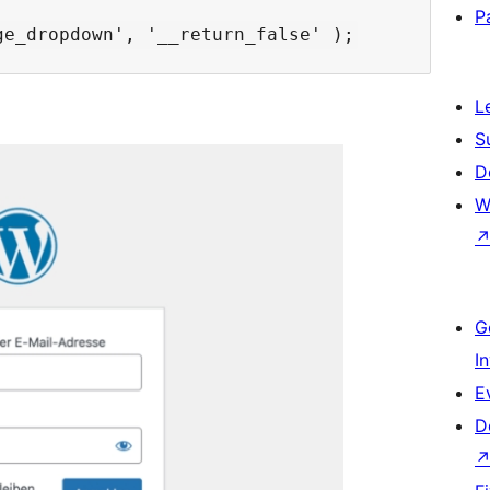
P
L
S
D
W
G
I
E
D