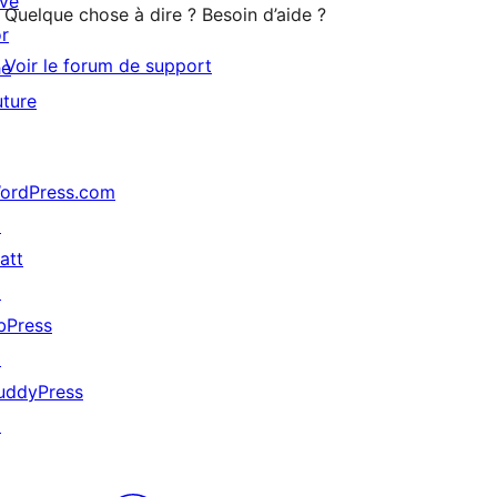
ive
Quelque chose à dire ? Besoin d’aide ?
or
Voir le forum de support
he
uture
ordPress.com
↗
att
↗
bPress
↗
uddyPress
↗