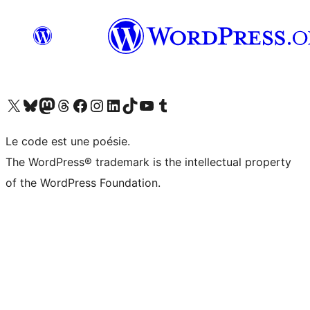
Visit our X (formerly Twitter) account
Visitez notre compte Bluesky
Visit our Mastodon account
Visitez notre compte Threads
Visit our Facebook page
Visit our Instagram account
Visit our LinkedIn account
Visitez notre compte TikTok
Visit our YouTube channel
Visitez notre compte Tumblr
Le code est une poésie.
The WordPress® trademark is the intellectual property
of the WordPress Foundation.