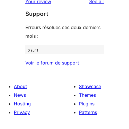
reviews
Your review
See all
reviews
star
Support
review
Erreurs résolues ces deux derniers
mois :
0 sur 1
Voir le forum de support
About
Showcase
News
Themes
Hosting
Plugins
Privacy
Patterns