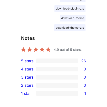
download-plugin-zip
download-theme
download-theme-zip
Notes
4.9
out of 5 stars.
5 stars
26
26
4 stars
0
5-
0
3 stars
0
star
4-
0
2 stars
0
reviews
star
3-
0
1 star
1
reviews
star
2-
1
reviews
star
1-