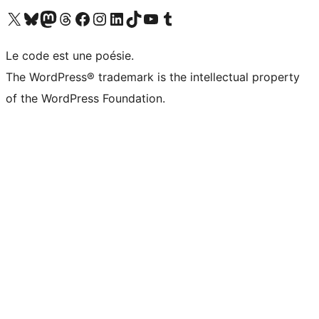
Visit our X (formerly Twitter) account
Visitez notre compte Bluesky
Visit our Mastodon account
Visitez notre compte Threads
Visit our Facebook page
Visit our Instagram account
Visit our LinkedIn account
Visitez notre compte TikTok
Visit our YouTube channel
Visitez notre compte Tumblr
Le code est une poésie.
The WordPress® trademark is the intellectual property
of the WordPress Foundation.