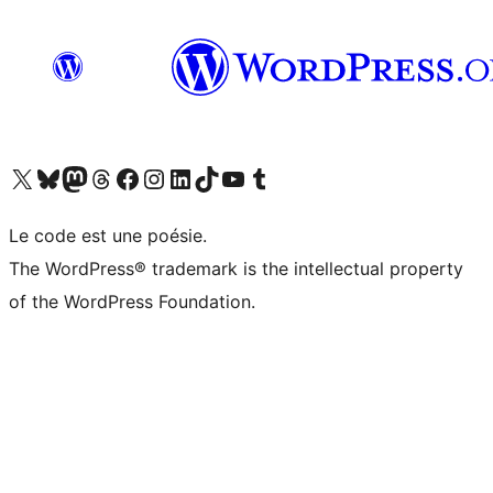
Visit our X (formerly Twitter) account
Visitez notre compte Bluesky
Visit our Mastodon account
Visitez notre compte Threads
Visit our Facebook page
Visit our Instagram account
Visit our LinkedIn account
Visitez notre compte TikTok
Visit our YouTube channel
Visitez notre compte Tumblr
Le code est une poésie.
The WordPress® trademark is the intellectual property
of the WordPress Foundation.