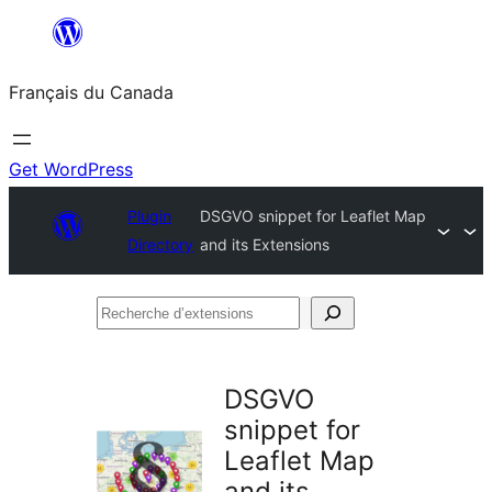
Aller
au
Français du Canada
contenu
Get WordPress
Plugin
DSGVO snippet for Leaflet Map
Directory
and its Extensions
Recherche
d’extensions
DSGVO
snippet for
Leaflet Map
and its