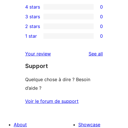
1
4 stars
0
5-
0
3 stars
0
star
4-
0
2 stars
0
review
star
3-
0
1 star
0
reviews
star
2-
0
reviews
star
1-
reviews
Your review
See all
reviews
star
Support
reviews
Quelque chose à dire ? Besoin
d’aide ?
Voir le forum de support
About
Showcase