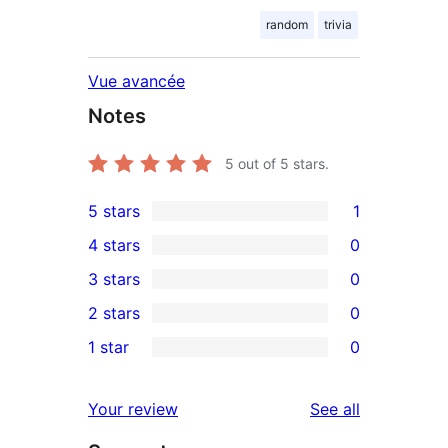
random
trivia
Vue avancée
Notes
5
out of 5 stars.
5 stars
1
1
4 stars
0
5-
0
3 stars
0
star
4-
0
2 stars
0
review
star
3-
0
1 star
0
reviews
star
2-
0
reviews
star
1-
reviews
Your review
See all
reviews
star