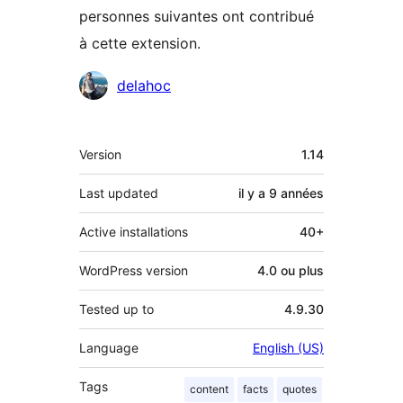
personnes suivantes ont contribué
à cette extension.
Contributeurs
delahoc
Méta
Version
1.14
Last updated
il y a
9 années
Active installations
40+
WordPress version
4.0 ou plus
Tested up to
4.9.30
Language
English (US)
Tags
content
facts
quotes