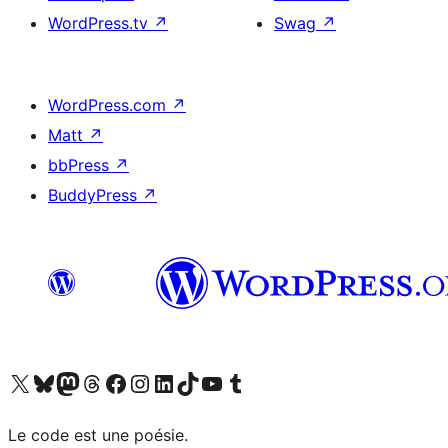
WordPress.tv
↗
Swag
↗
WordPress.com
↗
Matt
↗
bbPress
↗
BuddyPress
↗
Visit our X (formerly Twitter) account
Visitez notre compte Bluesky
Visit our Mastodon account
Visitez notre compte Threads
Visit our Facebook page
Visit our Instagram account
Visit our LinkedIn account
Visitez notre compte TikTok
Visit our YouTube channel
Visitez notre compte Tumblr
Le code est une poésie.