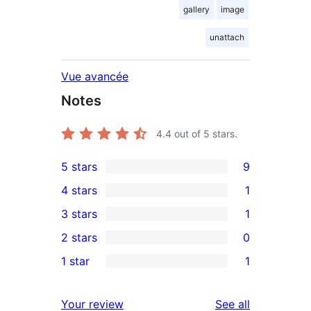
gallery
image
unattach
Vue avancée
Notes
4.4
out of 5 stars.
5 stars
9
9
4 stars
1
5-
1
3 stars
1
star
4-
1
2 stars
0
reviews
star
3-
0
1 star
1
review
star
2-
1
review
star
1-
reviews
Your review
See all
reviews