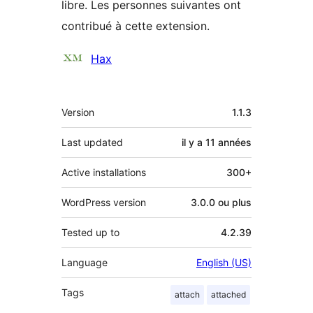
libre. Les personnes suivantes ont
contribué à cette extension.
Contributeurs
Hax
Méta
Version
1.1.3
Last updated
il y a
11 années
Active installations
300+
WordPress version
3.0.0 ou plus
Tested up to
4.2.39
Language
English (US)
Tags
attach
attached