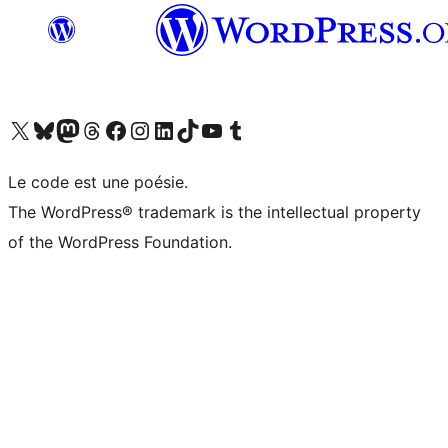
Visit our X (formerly Twitter) account
Visitez notre compte Bluesky
Visit our Mastodon account
Visitez notre compte Threads
Visit our Facebook page
Visit our Instagram account
Visit our LinkedIn account
Visitez notre compte TikTok
Visit our YouTube channel
Visitez notre compte Tumblr
Le code est une poésie.
The WordPress® trademark is the intellectual property
of the WordPress Foundation.