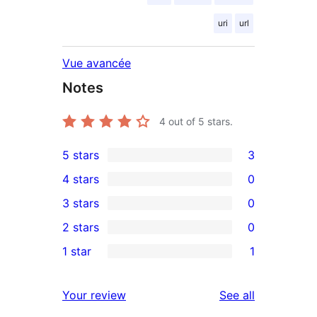
uri
url
Vue avancée
Notes
4
out of 5 stars.
5 stars
3
3
4 stars
0
5-
0
3 stars
0
star
4-
0
2 stars
0
reviews
star
3-
0
1 star
1
reviews
star
2-
1
reviews
star
1-
reviews
Your review
See all
reviews
star