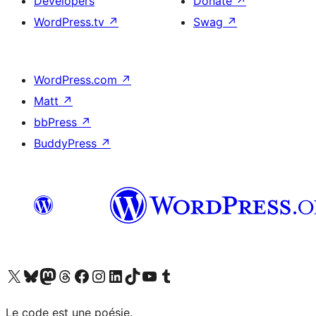
Developers
Donate
↗
WordPress.tv
↗
Swag
↗
WordPress.com
↗
Matt
↗
bbPress
↗
BuddyPress
↗
Visit our X (formerly Twitter) account
Visitez notre compte Bluesky
Visit our Mastodon account
Visitez notre compte Threads
Visit our Facebook page
Visit our Instagram account
Visit our LinkedIn account
Visitez notre compte TikTok
Visit our YouTube channel
Visitez notre compte Tumblr
Le code est une poésie.