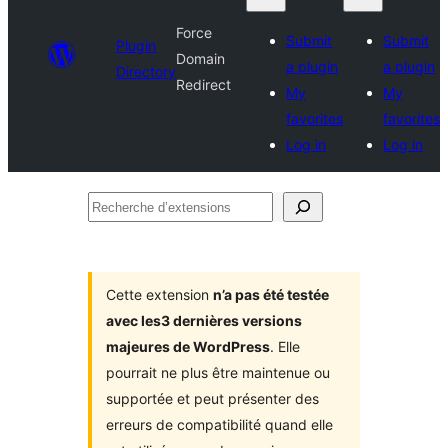
Force
Submit
Submit
Plugin
Domain
a plugin
a plugin
Directory
Redirect
My
My
favorites
favorites
Log in
Log in
Recherche
d’extensions
Cette extension
n’a pas été testée
avec les3 dernières versions
majeures de WordPress
. Elle
pourrait ne plus être maintenue ou
supportée et peut présenter des
erreurs de compatibilité quand elle