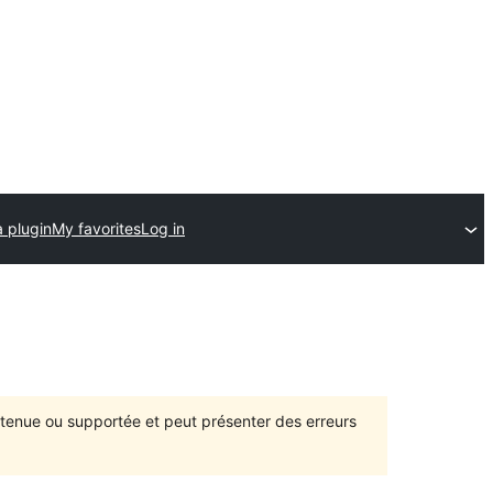
 plugin
My favorites
Log in
intenue ou supportée et peut présenter des erreurs