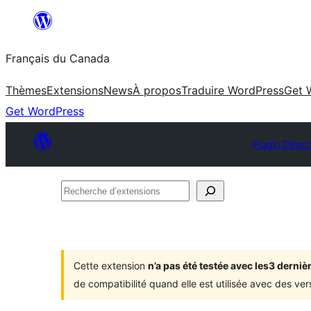
Aller
au
Français du Canada
contenu
Thèmes
Extensions
News
À propos
Traduire WordPress
Get 
Get WordPress
Plugin Direc
Recherche
d’extensions
Cette extension
n’a pas été testée avec les3 dern
de compatibilité quand elle est utilisée avec des ve