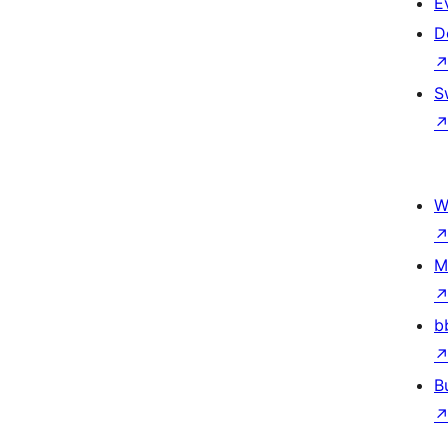
E
D
S
W
M
b
B