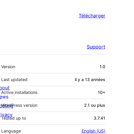
Télécharger
Support
Méta
Version
1.0
Last updated
il y a
13 années
bout
Active installations
10+
ews
osting
WordPress version
2.1 ou plus
rivacy
Tested up to
3.7.41
Language
English (US)