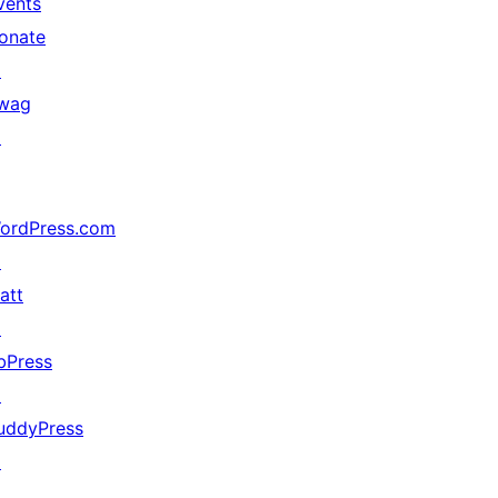
vents
onate
↗
wag
↗
ordPress.com
↗
att
↗
bPress
↗
uddyPress
↗