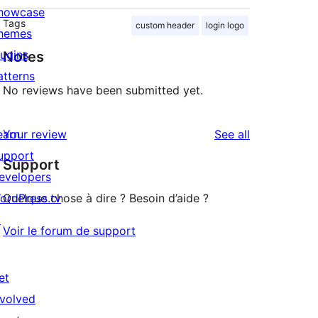
howcase
Tags
custom header
login logo
hemes
lugins
Notes
atterns
No reviews have been submitted yet.
reviews
earn
Your review
See all
upport
Support
evelopers
ordPress.tv
Quelque chose à dire ? Besoin d’aide ?
↗
Voir le forum de support
et
nvolved