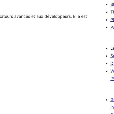
S
T
sateurs avancés et aux développeurs. Elle est
P
P
L
S
D
W
G
I