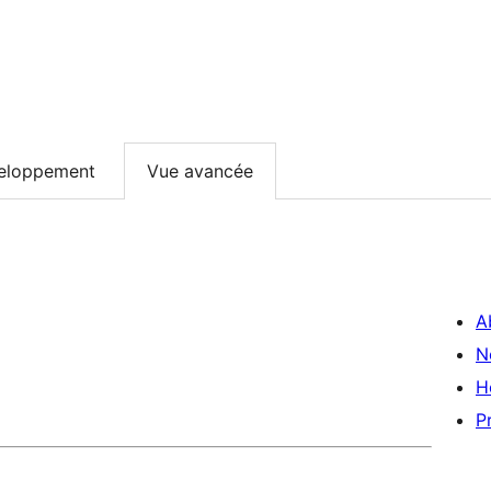
eloppement
Vue avancée
A
N
H
P