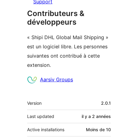
Support
Contributeurs &
développeurs
« Shipi DHL Global Mail Shipping »
est un logiciel libre. Les personnes
suivantes ont contribué à cette
extension.
Contributeurs
Aarsiv Groups
Méta
Version
2.0.1
Last updated
il y a
2 années
Active installations
Moins de 10