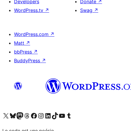
Developers
Donate
↗
WordPress.tv
↗
Swag
↗
WordPress.com
↗
Matt
↗
bbPress
↗
BuddyPress
↗
Visit our X (formerly Twitter) account
Visitez notre compte Bluesky
Visit our Mastodon account
Visitez notre compte Threads
Visit our Facebook page
Visit our Instagram account
Visit our LinkedIn account
Visitez notre compte TikTok
Visit our YouTube channel
Visitez notre compte Tumblr
Le code est une poésie.