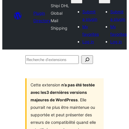
Shipi DHL
Submit
Submit
Plugin
Global
a plugin
a plugin
Directory
Mail
My
My
Shipping
favorites
favorites
Log in
Log in
Recherche
d’extensions
Cette extension
n’a pas été testée
avec les3 dernières versions
majeures de WordPress
. Elle
pourrait ne plus être maintenue ou
supportée et peut présenter des
erreurs de compatibilité quand elle