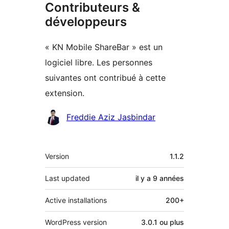
Contributeurs &
développeurs
« KN Mobile ShareBar » est un
logiciel libre. Les personnes
suivantes ont contribué à cette
extension.
Contributeurs
Freddie Aziz Jasbindar
Méta
Version
1.1.2
Last updated
il y a
9 années
Active installations
200+
WordPress version
3.0.1 ou plus