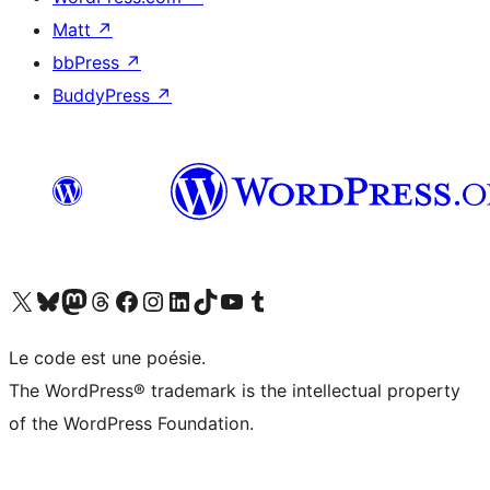
Matt
↗
bbPress
↗
BuddyPress
↗
Visit our X (formerly Twitter) account
Visitez notre compte Bluesky
Visit our Mastodon account
Visitez notre compte Threads
Visit our Facebook page
Visit our Instagram account
Visit our LinkedIn account
Visitez notre compte TikTok
Visit our YouTube channel
Visitez notre compte Tumblr
Le code est une poésie.
The WordPress® trademark is the intellectual property
of the WordPress Foundation.