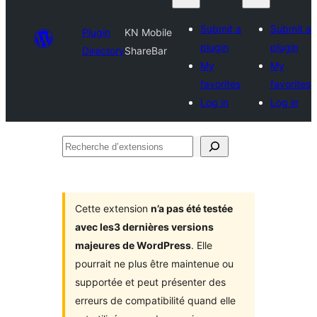
Submit a
Submit a
Plugin
KN Mobile
plugin
plugin
Directory
ShareBar
My
My
favorites
favorites
Log in
Log in
Recherche
d’extensions
Cette extension
n’a pas été testée
avec les3 dernières versions
majeures de WordPress
. Elle
pourrait ne plus être maintenue ou
supportée et peut présenter des
erreurs de compatibilité quand elle