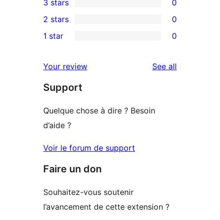
3 stars
0
star
4-
0
2 stars
0
reviews
star
3-
0
1 star
0
reviews
star
2-
0
reviews
star
1-
reviews
Your review
See all
reviews
star
Support
reviews
Quelque chose à dire ? Besoin
d’aide ?
Voir le forum de support
Faire un don
Souhaitez-vous soutenir
l’avancement de cette extension ?