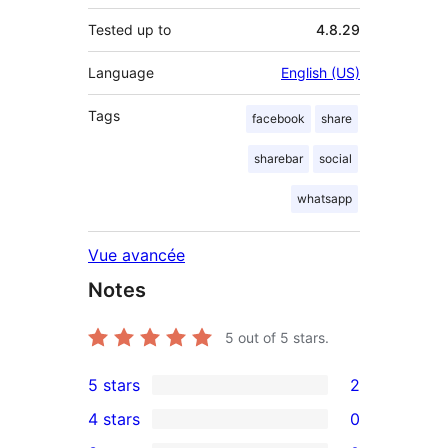
Tested up to
4.8.29
Language
English (US)
Tags
facebook
share
sharebar
social
whatsapp
Vue avancée
Notes
5
out of 5 stars.
5 stars
2
2
4 stars
0
5-
0