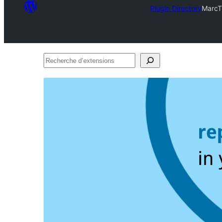
Plugin Directory
MarcT
Recherche
d’extensions