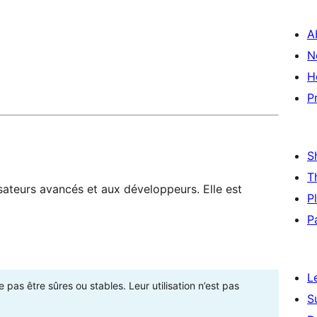
A
N
H
P
S
T
sateurs avancés et aux développeurs. Elle est
P
P
L
as être sûres ou stables. Leur utilisation n’est pas
S