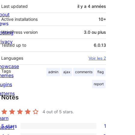
Last updated
il y a
4 années
bout
Active installations
10+
ews
osting
WordPress version
3.0 ou plus
rivacy
Tested up to
6.0.13
Languages
Voir les 2
howcase
Tags
admin
ajax
comments
flag
hemes
lugins
report
atterns
Notes
4
out of 5 stars.
earn
5 stars
1
upport
1