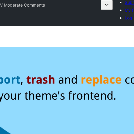
Subm
V Moderate Comments
My f
Log 