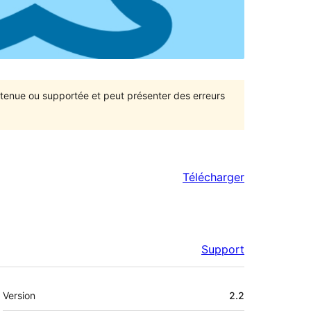
intenue ou supportée et peut présenter des erreurs
Télécharger
Support
Méta
Version
2.2