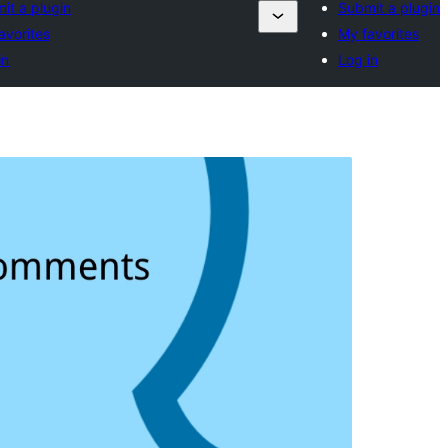
it a plugin
Submit a plugin
avorites
My favorites
in
Log in