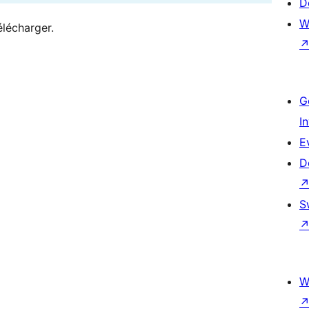
D
W
élécharger.
G
I
E
D
S
W