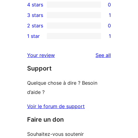
4 stars
0
5-
0
3 stars
1
star
4-
1
2 stars
0
reviews
star
3-
0
1 star
1
reviews
star
2-
1
review
star
1-
reviews
Your review
See all
reviews
star
Support
review
Quelque chose à dire ? Besoin
d’aide ?
Voir le forum de support
Faire un don
Souhaitez-vous soutenir