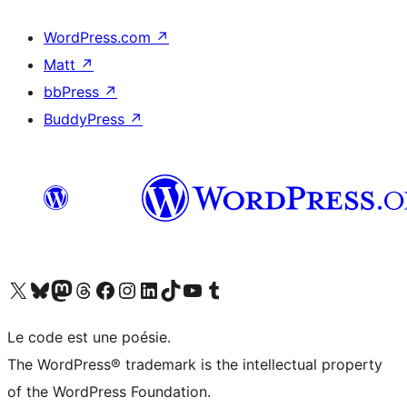
WordPress.com
↗
Matt
↗
bbPress
↗
BuddyPress
↗
Visit our X (formerly Twitter) account
Visitez notre compte Bluesky
Visit our Mastodon account
Visitez notre compte Threads
Visit our Facebook page
Visit our Instagram account
Visit our LinkedIn account
Visitez notre compte TikTok
Visit our YouTube channel
Visitez notre compte Tumblr
Le code est une poésie.
The WordPress® trademark is the intellectual property
of the WordPress Foundation.