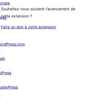
onate
Souhaitez-vous soutenir l’avancement de
↗
cette extension ?
wag
↗
Faire un don à cette extension
ordPress.com
↗
att
↗
bPress
↗
uddyPress
↗