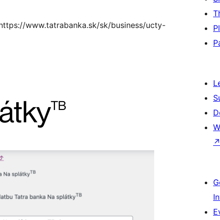
T
 https://www.tatrabanka.sk/sk/business/ucty-
P
P
L
S
D
W
G
I
E