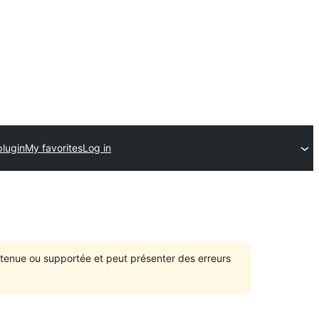
plugin
My favorites
Log in
intenue ou supportée et peut présenter des erreurs