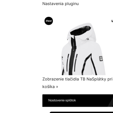
Nastavenia pluginu
Zobrazenie tlačidla TB NaSplátky pr
košíka »