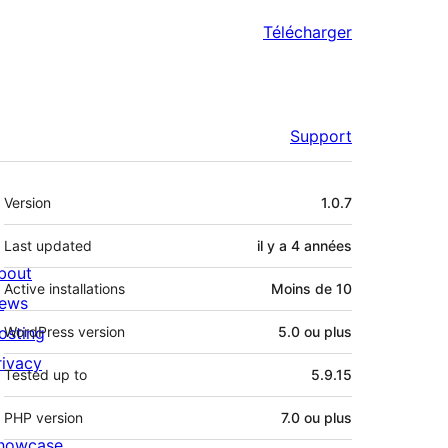
Télécharger
Support
Méta
Version
1.0.7
Last updated
il y a
4 années
bout
Active installations
Moins de 10
ews
osting
WordPress version
5.0 ou plus
rivacy
Tested up to
5.9.15
PHP version
7.0 ou plus
howcase