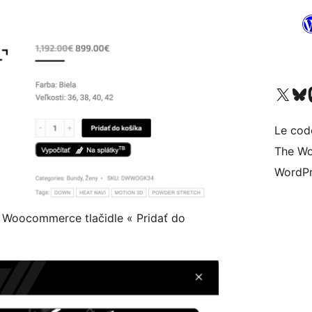
Visit our X (formerly 
Visitez n
Vi
Le cod
The Wo
WordPr
i Woocommerce tlačidle « Pridať do