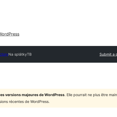
WordPress
ctory
Na splátkyTB
Submit a 
ières versions majeures de WordPress
. Elle pourrait ne plus être ma
rsions récentes de WordPress.