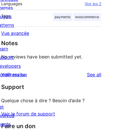
Languages
Voir les 2
hemes
lugins
Tags
payments
woocommerce
atterns
Vue avancée
Notes
earn
No reviews have been submitted yet.
upport
evelopers
reviews
ordPress.tv
Your review
See all
↗
Support
Quelque chose à dire ? Besoin d’aide ?
et
Voir le forum de support
nvolved
vents
Faire un don