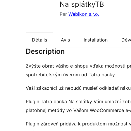
Na splátkyTB
Par
Webikon s.r.o.
Détails
Avis
Installation
Dév
Description
Zvýšte obrat vášho e-shopu vďaka možnosti pr
spotrebiteľským úverom od Tatra banky.
Vaši zákazníci už nebudú musieť odkladať náku
Plugin Tatra banka Na splátky Vám umožní zob
platobnej metódy vo Vašom WooCommerce e-
Plugin zároveň pridáva k produktom možnosť v