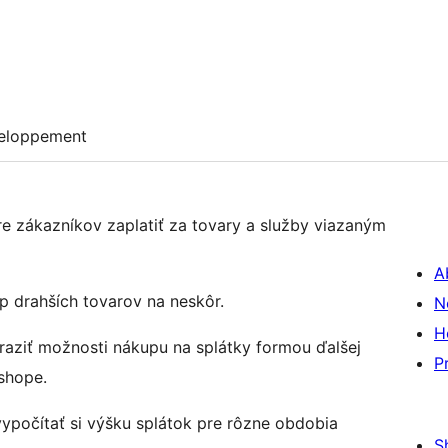
eloppement
e zákazníkov zaplatiť za tovary a služby viazaným
A
p drahších tovarov na neskôr.
N
H
raziť možnosti nákupu na splátky formou ďalšej
P
shope.
ypočítať si výšku splátok pre rôzne obdobia
S