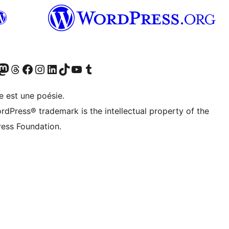
Twitter) account
otre compte Bluesky
sit our Mastodon account
Visitez notre compte Threads
Visit our Facebook page
Visit our Instagram account
Visit our LinkedIn account
Visitez notre compte TikTok
Visit our YouTube channel
Visitez notre compte Tumblr
e est une poésie.
rdPress® trademark is the intellectual property of the
ess Foundation.