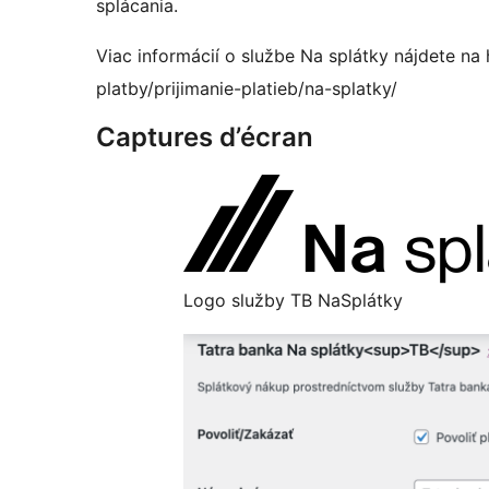
splácania.
Viac informácií o službe Na splátky nájdete na
platby/prijimanie-platieb/na-splatky/
Captures d’écran
Logo služby TB NaSplátky