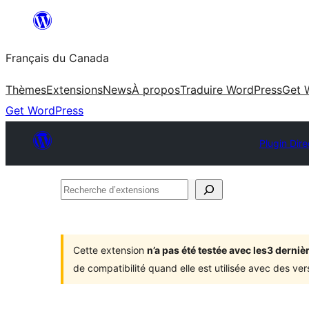
Aller
au
Français du Canada
contenu
Thèmes
Extensions
News
À propos
Traduire WordPress
Get 
Get WordPress
Plugin Dire
Recherche
d’extensions
Cette extension
n’a pas été testée avec les3 dern
de compatibilité quand elle est utilisée avec des ve