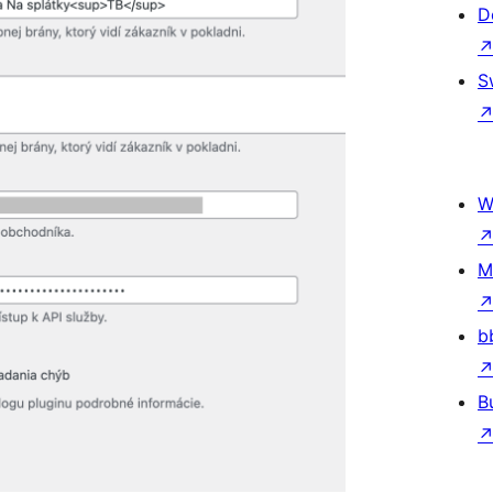
D
S
W
M
b
B