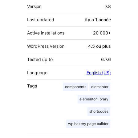
Méta
Version
7.8
Last updated
il y a
1 année
Active installations
20 000+
WordPress version
4.5 ou plus
Tested up to
6.7.6
Language
English (US)
Tags
components
elementor
elementor library
shortcodes
wp bakery page builder