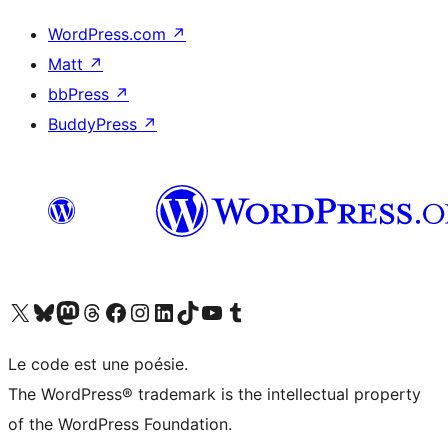
WordPress.com
↗
Matt
↗
bbPress
↗
BuddyPress
↗
Visit our X (formerly Twitter) account
Visitez notre compte Bluesky
Visit our Mastodon account
Visitez notre compte Threads
Visit our Facebook page
Visit our Instagram account
Visit our LinkedIn account
Visitez notre compte TikTok
Visit our YouTube channel
Visitez notre compte Tumblr
Le code est une poésie.
The WordPress® trademark is the intellectual property
of the WordPress Foundation.