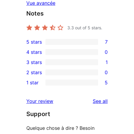
Vue avancée
Notes
3.3
out of 5 stars.
5 stars
7
7
4 stars
0
5-
0
3 stars
1
star
4-
1
2 stars
0
reviews
star
3-
0
1 star
5
reviews
star
2-
5
review
star
1-
reviews
Your review
See all
reviews
star
Support
reviews
Quelque chose à dire ? Besoin