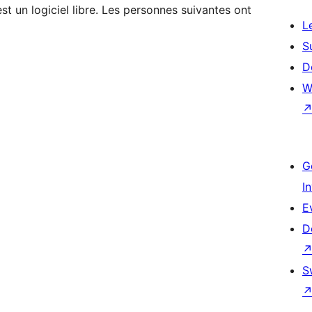
t un logiciel libre. Les personnes suivantes ont
L
S
D
W
G
I
E
D
S