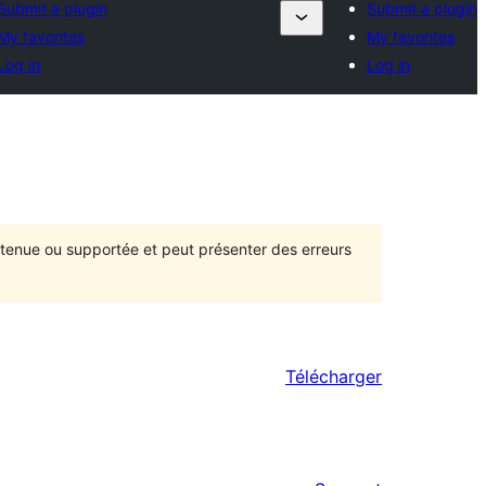
Submit a plugin
Submit a plugin
My favorites
My favorites
Log in
Log in
intenue ou supportée et peut présenter des erreurs
Télécharger