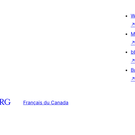
W
M
b
B
Français du Canada