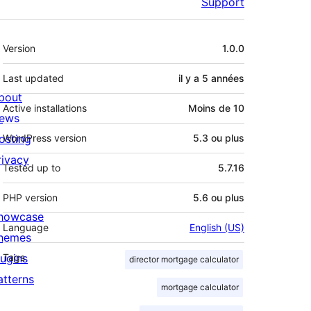
Support
Méta
Version
1.0.0
Last updated
il y a
5 années
bout
Active installations
Moins de 10
ews
osting
WordPress version
5.3 ou plus
rivacy
Tested up to
5.7.16
PHP version
5.6 ou plus
howcase
Language
English (US)
hemes
lugins
Tags
director mortgage calculator
atterns
mortgage calculator