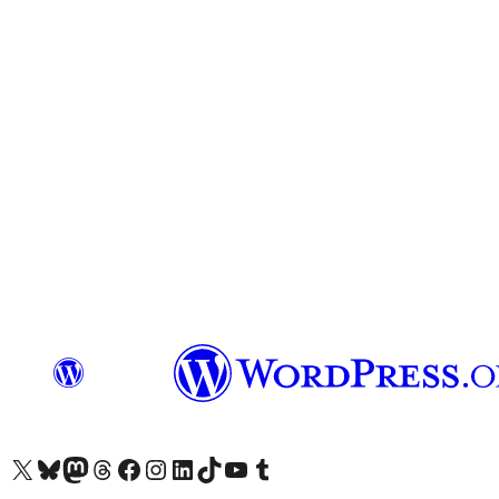
Visit our X (formerly Twitter) account
Visitez notre compte Bluesky
Visit our Mastodon account
Visitez notre compte Threads
Visit our Facebook page
Visit our Instagram account
Visit our LinkedIn account
Visitez notre compte TikTok
Visit our YouTube channel
Visitez notre compte Tumblr