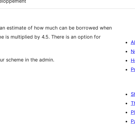
eloppement
 an estimate of how much can be borrowed when
 is multiplied by 4.5. There is an option for
A
N
our scheme in the admin.
H
P
S
T
P
P