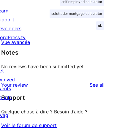
self employed calculator
earn
soletrader mortgage calculator
upport
uk
evelopers
ordPress.tv
Vue avancée
↗
Notes
No reviews have been submitted yet.
et
nvolved
reviews
Your review
See all
vents
Support
onate
↗
Quelque chose à dire ? Besoin d’aide ?
wag
↗
Voir le forum de support