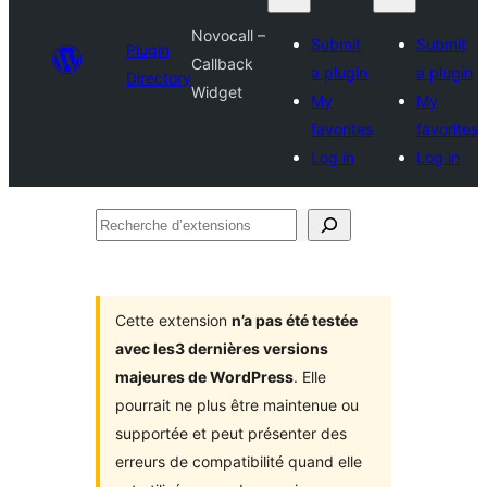
Novocall –
Submit
Submit
Plugin
Callback
a plugin
a plugin
Directory
Widget
My
My
favorites
favorites
Log in
Log in
Recherche
d’extensions
Cette extension
n’a pas été testée
avec les3 dernières versions
majeures de WordPress
. Elle
pourrait ne plus être maintenue ou
supportée et peut présenter des
erreurs de compatibilité quand elle