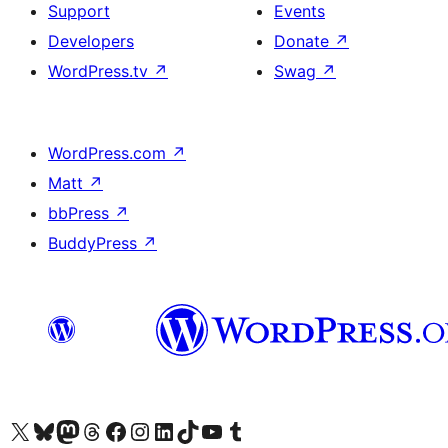
Support
Events
Developers
Donate
↗
WordPress.tv
↗
Swag
↗
WordPress.com
↗
Matt
↗
bbPress
↗
BuddyPress
↗
Visit our X (formerly Twitter) account
Visitez notre compte Bluesky
Visit our Mastodon account
Visitez notre compte Threads
Visit our Facebook page
Visit our Instagram account
Visit our LinkedIn account
Visitez notre compte TikTok
Visit our YouTube channel
Visitez notre compte Tumblr