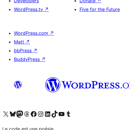
Developers
Donate
↗
WordPress.tv
↗
Five for the Future
WordPress.com
↗
Matt
↗
bbPress
↗
BuddyPress
↗
Visit our X (formerly Twitter) account
Visitez notre compte Bluesky
Visit our Mastodon account
Visitez notre compte Threads
Visit our Facebook page
Visit our Instagram account
Visit our LinkedIn account
Visitez notre compte TikTok
Visit our YouTube channel
Visitez notre compte Tumblr
Le code est une poésie.