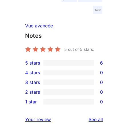
seo
Vue avancée
Notes
5
out of 5 stars.
5 stars
6
6
4 stars
0
5-
0
3 stars
0
star
4-
0
2 stars
0
reviews
star
3-
0
1 star
0
reviews
star
2-
0
reviews
star
1-
reviews
Your review
See all
reviews
star