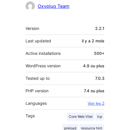
Contributeurs
Oxyplug Team
Méta
Version
2.2.1
Last updated
il y a
2 mois
Active installations
500+
WordPress version
4.9 ou plus
Tested up to
7.0.3
PHP version
7.4 ou plus
Languages
Voir les 2
Tags
Core Web Vital
lcp
preload
resource hint