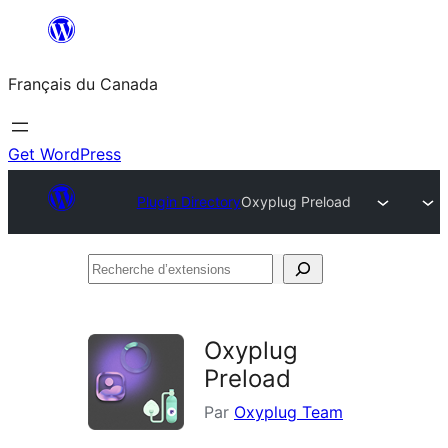
Aller
au
Français du Canada
contenu
Get WordPress
Plugin Directory
Oxyplug Preload
Recherche
d’extensions
Oxyplug
Preload
Par
Oxyplug Team