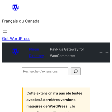
Aller
au
Français du Canada
contenu
Get WordPress
Plugin
PayPlus Gateway for
Directory
WooCommerce
Recherche
d’extensions
Cette extension
n’a pas été testée
avec les3 dernières versions
majeures de WordPress
. Elle