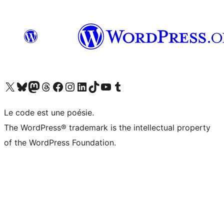
Visit our X (formerly Twitter) account
Visitez notre compte Bluesky
Visit our Mastodon account
Visitez notre compte Threads
Visit our Facebook page
Visit our Instagram account
Visit our LinkedIn account
Visitez notre compte TikTok
Visit our YouTube channel
Visitez notre compte Tumblr
Le code est une poésie.
The WordPress® trademark is the intellectual property
of the WordPress Foundation.