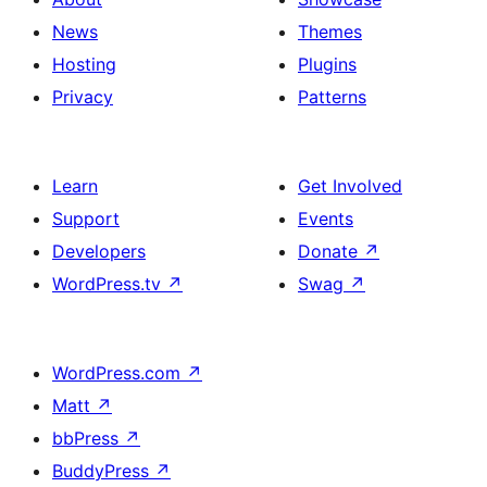
News
Themes
Hosting
Plugins
Privacy
Patterns
Learn
Get Involved
Support
Events
Developers
Donate
↗
WordPress.tv
↗
Swag
↗
WordPress.com
↗
Matt
↗
bbPress
↗
BuddyPress
↗