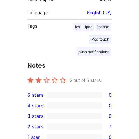
Language
English (US)
Tags
ios
ipad
iphone
iPod touch
push notifications
Notes
2
out of 5 stars.
5 stars
0
0
4 stars
0
5-
0
3 stars
0
star
4-
0
2 stars
1
reviews
star
3-
1
1 star
0
reviews
star