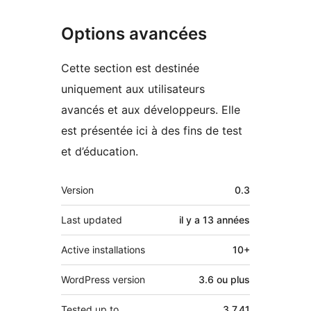
Options avancées
Cette section est destinée
uniquement aux utilisateurs
avancés et aux développeurs. Elle
est présentée ici à des fins de test
et d’éducation.
Méta
Version
0.3
Last updated
il y a
13 années
Active installations
10+
WordPress version
3.6 ou plus
Tested up to
3.7.41