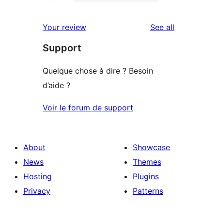
2-
0
reviews
star
1-
reviews
Your review
See all
review
star
Support
reviews
Quelque chose à dire ? Besoin
d’aide ?
Voir le forum de support
About
Showcase
News
Themes
Hosting
Plugins
Privacy
Patterns