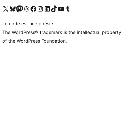
Visit our X (formerly Twitter) account
Visitez notre compte Bluesky
Visit our Mastodon account
Visitez notre compte Threads
Visit our Facebook page
Visit our Instagram account
Visit our LinkedIn account
Visitez notre compte TikTok
Visit our YouTube channel
Visitez notre compte Tumblr
Le code est une poésie.
The WordPress® trademark is the intellectual property
of the WordPress Foundation.