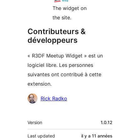
The widget on
the site.
Contributeurs &
développeurs
« R3DF Meetup Widget » est un
logiciel libre. Les personnes
suivantes ont contribué à cette
extension.
Contributeurs
Rick Radko
Méta
Version
1.0.12
Last updated
il y a
11 années