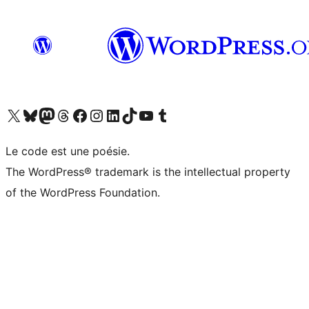
Visit our X (formerly Twitter) account
Visitez notre compte Bluesky
Visit our Mastodon account
Visitez notre compte Threads
Visit our Facebook page
Visit our Instagram account
Visit our LinkedIn account
Visitez notre compte TikTok
Visit our YouTube channel
Visitez notre compte Tumblr
Le code est une poésie.
The WordPress® trademark is the intellectual property
of the WordPress Foundation.