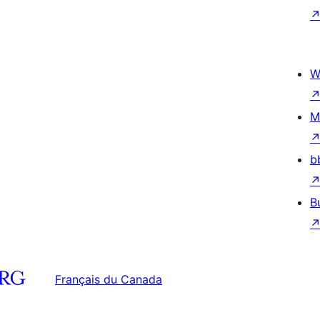
W
M
b
B
Français du Canada