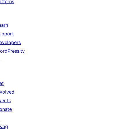
atterns
earn
upport
evelopers
ordPress.tv
↗
et
nvolved
vents
onate
↗
wag