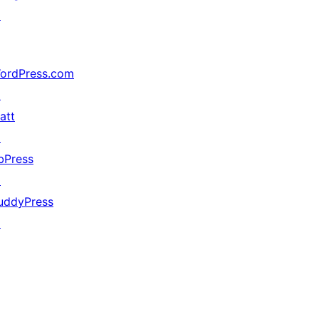
↗
ordPress.com
↗
att
↗
bPress
↗
uddyPress
↗