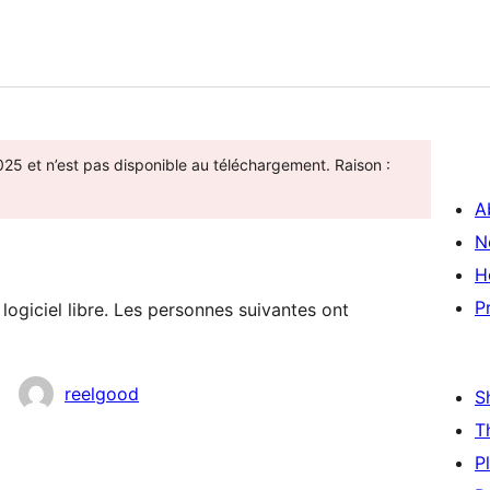
25 et n’est pas disponible au téléchargement. Raison :
A
N
H
P
logiciel libre. Les personnes suivantes ont
reelgood
S
T
P