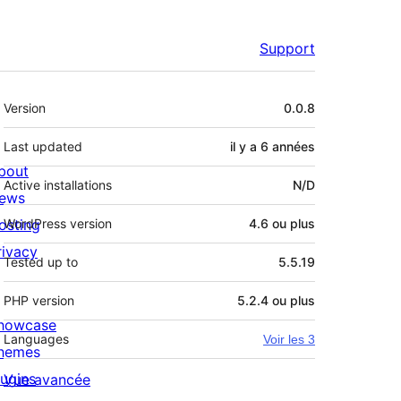
Support
Méta
Version
0.0.8
Last updated
il y a
6 années
bout
Active installations
N/D
ews
osting
WordPress version
4.6 ou plus
rivacy
Tested up to
5.5.19
PHP version
5.2.4 ou plus
howcase
Languages
Voir les 3
hemes
lugins
Vue avancée