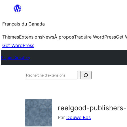
Aller
au
Français du Canada
contenu
Thèmes
Extensions
News
À propos
Traduire WordPress
Get 
Get WordPress
Plugin Directory
Recherche
d’extensions
reelgood-publishers
Par
Douwe Bos