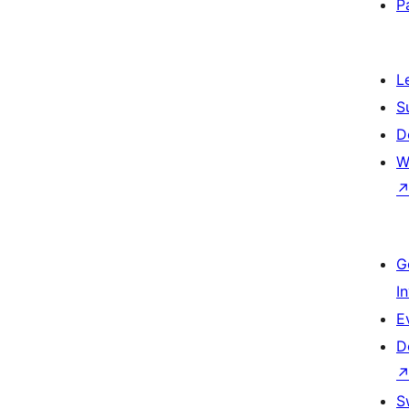
P
L
S
D
W
G
I
E
D
S