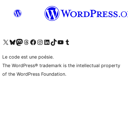
Visit our X (formerly Twitter) account
Visitez notre compte Bluesky
Visit our Mastodon account
Visitez notre compte Threads
Visit our Facebook page
Visit our Instagram account
Visit our LinkedIn account
Visitez notre compte TikTok
Visit our YouTube channel
Visitez notre compte Tumblr
Le code est une poésie.
The WordPress® trademark is the intellectual property
of the WordPress Foundation.