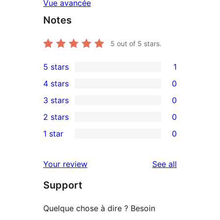
Vue avancée
Notes
5
out of 5 stars.
5 stars
1
1
4 stars
0
5-
0
3 stars
0
star
4-
0
2 stars
0
review
star
3-
0
1 star
0
reviews
star
2-
0
reviews
star
1-
reviews
Your review
See all
reviews
star
Support
reviews
Quelque chose à dire ? Besoin