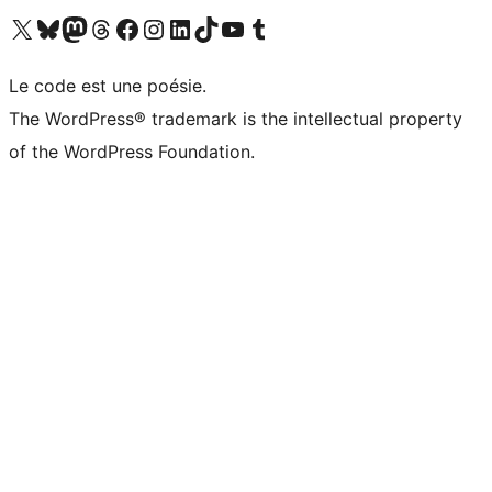
Visit our X (formerly Twitter) account
Visitez notre compte Bluesky
Visit our Mastodon account
Visitez notre compte Threads
Visit our Facebook page
Visit our Instagram account
Visit our LinkedIn account
Visitez notre compte TikTok
Visit our YouTube channel
Visitez notre compte Tumblr
Le code est une poésie.
The WordPress® trademark is the intellectual property
of the WordPress Foundation.