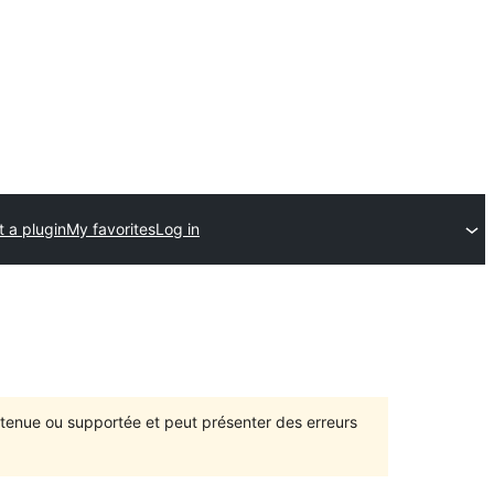
 a plugin
My favorites
Log in
intenue ou supportée et peut présenter des erreurs