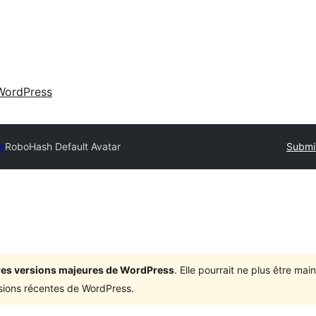
WordPress
ry
RoboHash Default Avatar
Submit
ières versions majeures de WordPress
. Elle pourrait ne plus être ma
rsions récentes de WordPress.