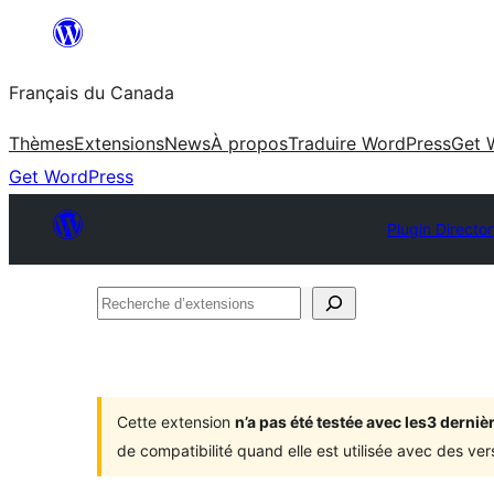
Aller
au
Français du Canada
contenu
Thèmes
Extensions
News
À propos
Traduire WordPress
Get 
Get WordPress
Plugin Directo
Recherche
d’extensions
Cette extension
n’a pas été testée avec les3 dern
de compatibilité quand elle est utilisée avec des ve