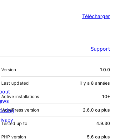
Télécharger
Support
Méta
Version
1.0.0
Last updated
il y a
8 années
bout
Active installations
10+
ews
osting
WordPress version
2.6.0 ou plus
rivacy
Tested up to
4.9.30
PHP version
5.6 ou plus