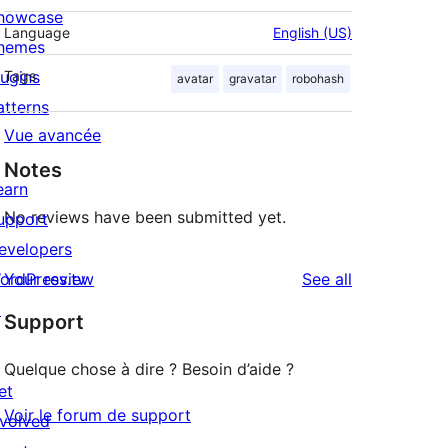
howcase
Language
English (US)
hemes
lugins
Tags
avatar
gravatar
robohash
atterns
Vue avancée
Notes
earn
No reviews have been submitted yet.
upport
evelopers
reviews
ordPress.tv
Your review
See all
↗
Support
Quelque chose à dire ? Besoin d’aide ?
et
Voir le forum de support
nvolved