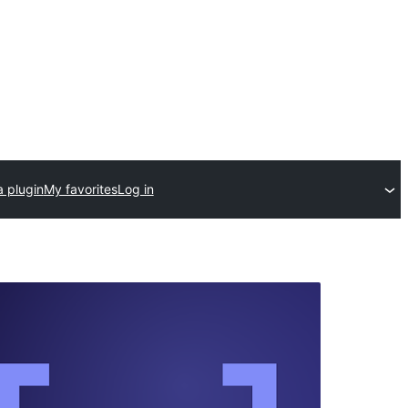
a plugin
My favorites
Log in