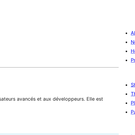
A
N
H
P
S
T
sateurs avancés et aux développeurs. Elle est
P
P