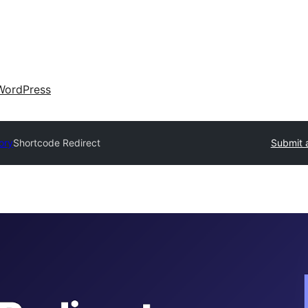
WordPress
ory
Shortcode Redirect
Submit 