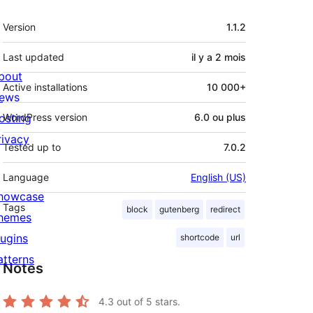
Méta
Version
1.1.2
Last updated
il y a
2 mois
bout
Active installations
10 000+
ews
osting
WordPress version
6.0 ou plus
rivacy
Tested up to
7.0.2
Language
English (US)
howcase
Tags
block
gutenberg
redirect
hemes
lugins
shortcode
url
atterns
Notes
4.3
out of 5 stars.