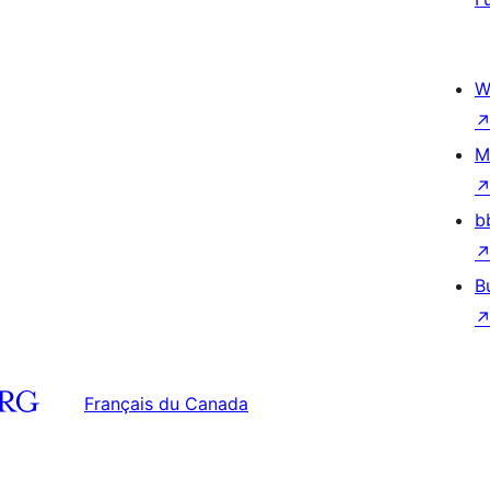
W
M
b
B
Français du Canada