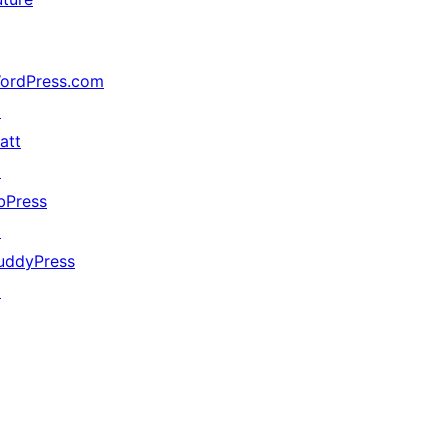
ordPress.com
↗
att
↗
bPress
↗
uddyPress
↗