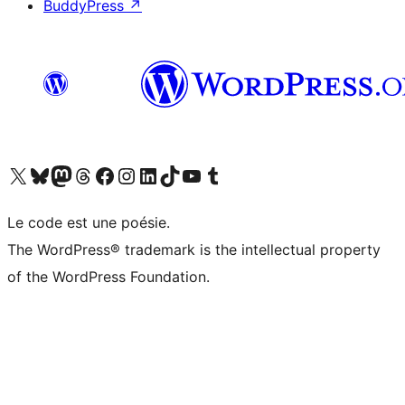
BuddyPress
↗
Visit our X (formerly Twitter) account
Visitez notre compte Bluesky
Visit our Mastodon account
Visitez notre compte Threads
Visit our Facebook page
Visit our Instagram account
Visit our LinkedIn account
Visitez notre compte TikTok
Visit our YouTube channel
Visitez notre compte Tumblr
Le code est une poésie.
The WordPress® trademark is the intellectual property
of the WordPress Foundation.