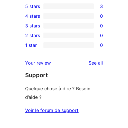
5 stars
3
3
4 stars
0
5-
0
3 stars
0
star
4-
0
2 stars
0
reviews
star
3-
0
1 star
0
reviews
star
2-
0
reviews
star
1-
reviews
Your review
See all
reviews
star
Support
reviews
Quelque chose à dire ? Besoin
d’aide ?
Voir le forum de support