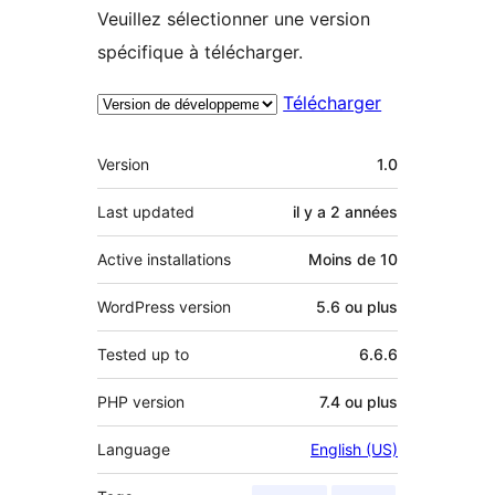
Veuillez sélectionner une version
spécifique à télécharger.
Télécharger
Méta
Version
1.0
Last updated
il y a
2 années
Active installations
Moins de 10
WordPress version
5.6 ou plus
Tested up to
6.6.6
PHP version
7.4 ou plus
Language
English (US)