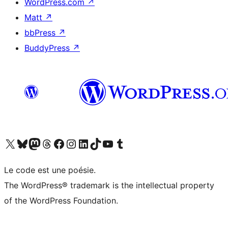
WordPress.com
↗
Matt
↗
bbPress
↗
BuddyPress
↗
Visit our X (formerly Twitter) account
Visitez notre compte Bluesky
Visit our Mastodon account
Visitez notre compte Threads
Visit our Facebook page
Visit our Instagram account
Visit our LinkedIn account
Visitez notre compte TikTok
Visit our YouTube channel
Visitez notre compte Tumblr
Le code est une poésie.
The WordPress® trademark is the intellectual property
of the WordPress Foundation.