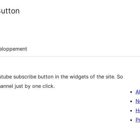
utton
eloppement
outube subscribe button in the widgets of the site. So
annel just by one click.
A
N
H
P