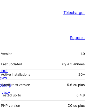
Télécharger
Support
Méta
Version
1.0
Last updated
il y a
3 années
bout
Active installations
20+
ews
osting
WordPress version
5.6 ou plus
rivacy
Tested up to
6.4.8
PHP version
7.0 ou plus