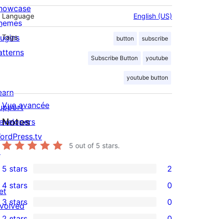
howcase
Language
English (US)
hemes
lugins
Tags
button
subscribe
atterns
Subscribe Button
youtube
youtube button
earn
Vue avancée
upport
Notes
evelopers
ordPress.tv
5
out of 5 stars.
↗
5 stars
2
2
4 stars
0
5-
et
0
3 stars
0
star
nvolved
4-
0
2 stars
0