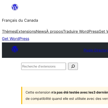
Aller
au
Français du Canada
contenu
Thèmes
Extensions
News
À propos
Traduire WordPress
Get 
Get WordPress
Plugin Director
Recherche
d’extensions
Cette extension
n’a pas été testée avec les3 dern
de compatibilité quand elle est utilisée avec des ve