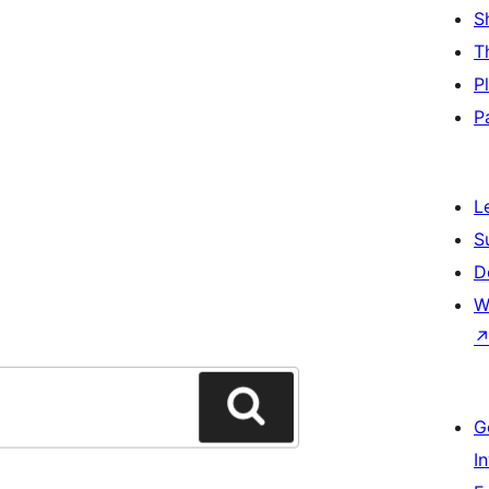
S
T
P
P
L
S
D
W
G
I