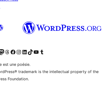
↗
Twitter) account
otre compte Bluesky
sit our Mastodon account
Visitez notre compte Threads
Visit our Facebook page
Visit our Instagram account
Visit our LinkedIn account
Visitez notre compte TikTok
Visit our YouTube channel
Visitez notre compte Tumblr
e est une poésie.
rdPress® trademark is the intellectual property of the
ess Foundation.