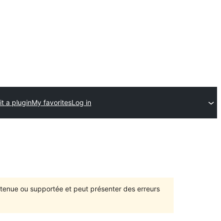
t a plugin
My favorites
Log in
intenue ou supportée et peut présenter des erreurs