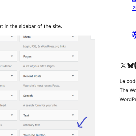
 in the sidebar of the site.
Visit our X (formerly 
Visitez n
Vi
Le cod
The Wo
WordPr