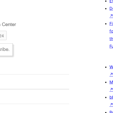
E
D
F
f
t
F
W
M
b
B