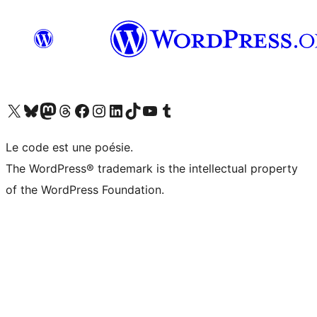
Visit our X (formerly Twitter) account
Visitez notre compte Bluesky
Visit our Mastodon account
Visitez notre compte Threads
Visit our Facebook page
Visit our Instagram account
Visit our LinkedIn account
Visitez notre compte TikTok
Visit our YouTube channel
Visitez notre compte Tumblr
Le code est une poésie.
The WordPress® trademark is the intellectual property
of the WordPress Foundation.