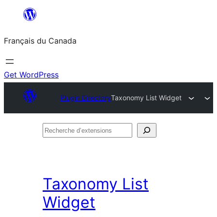
Aller
au
Français du Canada
contenu
Get WordPress
Plugin Directory
Taxonomy List Widget
Recherche
d’extensions
Taxonomy List
Widget