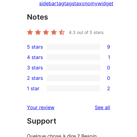
sidebar
tag
tags
taxonomy
widget
Notes
4.3
out of 5 stars.
5 stars
9
9
4 stars
1
5-
1
3 stars
0
star
4-
0
2 stars
0
reviews
star
3-
0
1 star
2
review
star
2-
2
reviews
star
1-
reviews
Your review
See all
reviews
star
Support
reviews
Quelque chose à dire ? Besoin