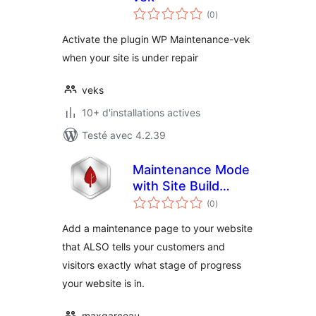
notes
(0
)
en
tout
Activate the plugin WP Maintenance-vek
when your site is under repair
veks
10+ d'installations actives
Testé avec 4.2.39
Maintenance Mode
with Site Build
notes
Status
(0
)
en
tout
Add a maintenance page to your website
that ALSO tells your customers and
visitors exactly what stage of progress
your website is in.
maxgarceau