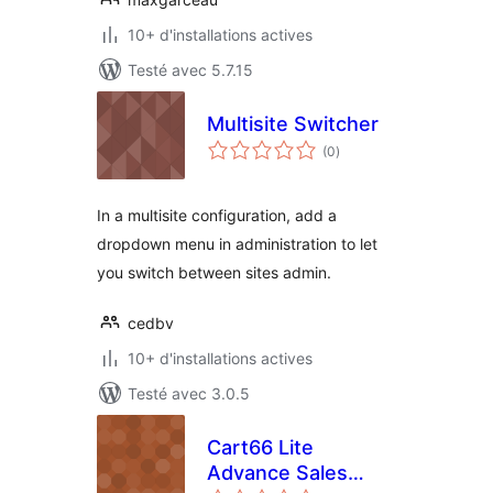
10+ d'installations actives
Testé avec 5.7.15
Multisite Switcher
notes
(0
)
en
tout
In a multisite configuration, add a
dropdown menu in administration to let
you switch between sites admin.
cedbv
10+ d'installations actives
Testé avec 3.0.5
Cart66 Lite
Advance Sales
notes