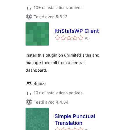
10+ d'installations actives
Testé avec 5.8.13
IthStatsWP Client
notes
(0
)
en
tout
Install this plugin on unlimited sites and
manage them all from a central
dashboard.
4ebizz
10+ d'installations actives
Testé avec 4.4.34
Simple Punctual
Translation
notes