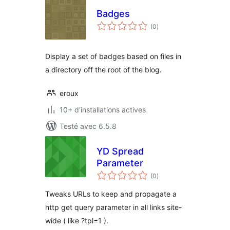
Badges
notes
(0
)
en
tout
Display a set of badges based on files in
a directory off the root of the blog.
eroux
10+ d'installations actives
Testé avec 6.5.8
YD Spread
Parameter
notes
(0
)
en
tout
Tweaks URLs to keep and propagate a
http get query parameter in all links site-
wide ( like ?tpl=1 ).