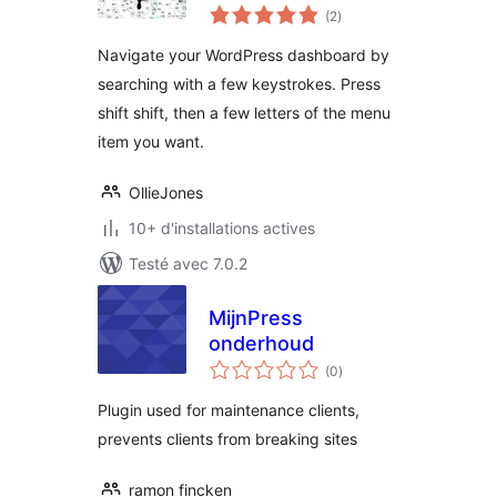
notes
(2
)
en
tout
Navigate your WordPress dashboard by
searching with a few keystrokes. Press
shift shift, then a few letters of the menu
item you want.
OllieJones
10+ d'installations actives
Testé avec 7.0.2
MijnPress
onderhoud
notes
(0
)
en
tout
Plugin used for maintenance clients,
prevents clients from breaking sites
ramon fincken