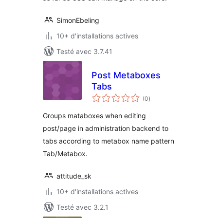
SimonEbeling
10+ d'installations actives
Testé avec 3.7.41
Post Metaboxes
Tabs
notes
(0
)
en
tout
Groups mataboxes when editing
post/page in administration backend to
tabs according to metabox name pattern
Tab/Metabox.
attitude_sk
10+ d'installations actives
Testé avec 3.2.1