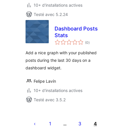
10+ d'installations actives
Testé avec 5.2.24
Dashboard Posts
Stats
notes
(0
)
en
tout
Add a nice graph with your published
posts during the last 30 days on a
dashboard widget.
Felipe Lavín
10+ d'installations actives
Testé avec 3.5.2
Pagination
des
1
3
4
…