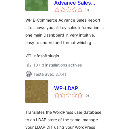
Advance Sales
notes
Report Lite
(0
)
en
tout
WP E-Commerce Advance Sales Report
Lite shows you all key sales information in
one main Dashboard in very intuitive,
easy to understand format which g …
infosoftplugin
10+ d'installations actives
Testé avec 3.7.41
WP-LDAP
notes
(0
)
en
tout
Translates the WordPress user database
to an LDAP store of the same; manage
your LDAP DIT using your WordPress