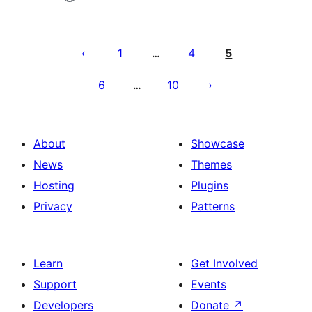
Pagination
des
1
4
5
…
publications
6
10
…
About
Showcase
News
Themes
Hosting
Plugins
Privacy
Patterns
Learn
Get Involved
Support
Events
Developers
Donate
↗