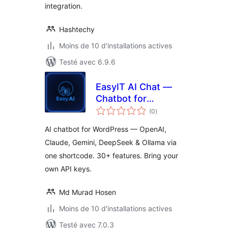
integration.
Hashtechy
Moins de 10 d'installations actives
Testé avec 6.9.6
EasyIT AI Chat —
Chatbot for
notes
OpenAI, Claude,
(0
)
en
tout
DeepSeek, Gemini
AI chatbot for WordPress — OpenAI,
& Ollama
Claude, Gemini, DeepSeek & Ollama via
one shortcode. 30+ features. Bring your
own API keys.
Md Murad Hosen
Moins de 10 d'installations actives
Testé avec 7.0.3