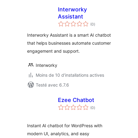
Interworky
Assistant
notes
(0
)
en
tout
Interworky Assistant is a smart AI chatbot
that helps businesses automate customer
engagement and support.
Interworky
Moins de 10 d'installations actives
Testé avec 6.7.6
Ezee Chatbot
notes
(0
)
en
tout
Instant AI chatbot for WordPress with
modern UI, analytics, and easy