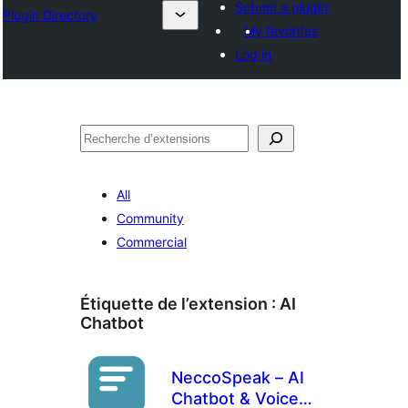
Submit a plugin
Plugin Directory
My favorites
Log in
Recherche
All
Community
Commercial
Étiquette de l’extension :
AI
Chatbot
NeccoSpeak – AI
Chatbot & Voice