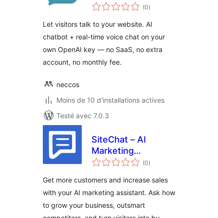
notes
Chat
(0
)
en
tout
Let visitors talk to your website. AI
chatbot + real-time voice chat on your
own OpenAI key — no SaaS, no extra
account, no monthly fee.
neccos
Moins de 10 d'installations actives
Testé avec 7.0.3
SiteChat – AI
Marketing
notes
Assistant, Live
(0
)
en
tout
Chat, Chatbot &
Get more customers and increase sales
Analytics for your
with your AI marketing assistant. Ask how
Website
to grow your business, outsmart
competitors, and turn visitors into bu …