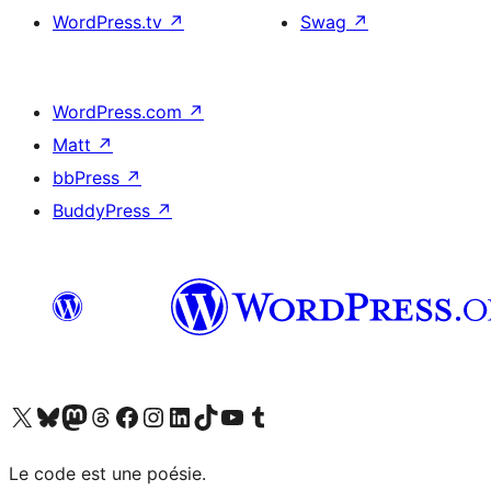
WordPress.tv
↗
Swag
↗
WordPress.com
↗
Matt
↗
bbPress
↗
BuddyPress
↗
Visit our X (formerly Twitter) account
Visitez notre compte Bluesky
Visit our Mastodon account
Visitez notre compte Threads
Visit our Facebook page
Visit our Instagram account
Visit our LinkedIn account
Visitez notre compte TikTok
Visit our YouTube channel
Visitez notre compte Tumblr
Le code est une poésie.