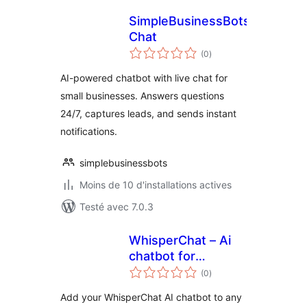
SimpleBusinessBots
Chat
notes
(0
)
en
tout
AI-powered chatbot with live chat for
small businesses. Answers questions
24/7, captures leads, and sends instant
notifications.
simplebusinessbots
Moins de 10 d'installations actives
Testé avec 7.0.3
WhisperChat – Ai
chatbot for
notes
WordPress
(0
)
en
tout
Add your WhisperChat AI chatbot to any