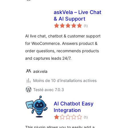
askVela – Live Chat
& AI Support
notes
(1
)
en
tout
AI live chat, chatbot & customer support
for WooCommerce. Answers product &
order questions, recommends products
and captures leads 24/7.
askvela
Moins de 10 d'installations actives
Testé avec 7.0.3
AI Chatbot Easy
Integration
notes
(1
)
en
tout
This plugin allows you to easily add a