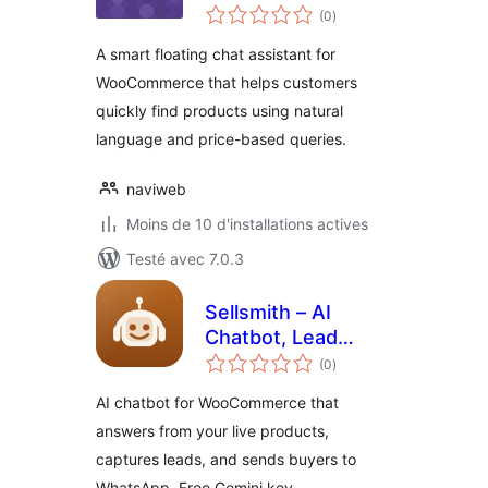
notes
(0
)
en
tout
A smart floating chat assistant for
WooCommerce that helps customers
quickly find products using natural
language and price-based queries.
naviweb
Moins de 10 d'installations actives
Testé avec 7.0.3
Sellsmith – AI
Chatbot, Lead
notes
Capture & Sales
(0
)
en
tout
Chat
AI chatbot for WooCommerce that
answers from your live products,
captures leads, and sends buyers to
WhatsApp. Free Gemini key.