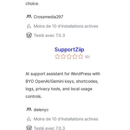
choice.
Crossmedia297
Moins de 10 d'installations actives
Testé avec 7.0.3
SupportZiip
notes
(0
)
en
tout
AI support assistant for WordPress with
BYO OpenAI/Gemini keys, shortcodes,
logs, privacy tools, and local usage
controls.
delenyc
Moins de 10 d'installations actives
Testé avec 7.0.3