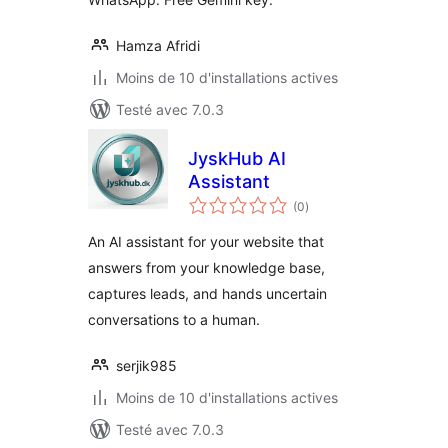
Hamza Afridi
Moins de 10 d'installations actives
Testé avec 7.0.3
JyskHub AI
Assistant
notes
(0
)
en
tout
An AI assistant for your website that
answers from your knowledge base,
captures leads, and hands uncertain
conversations to a human.
serjik985
Moins de 10 d'installations actives
Testé avec 7.0.3