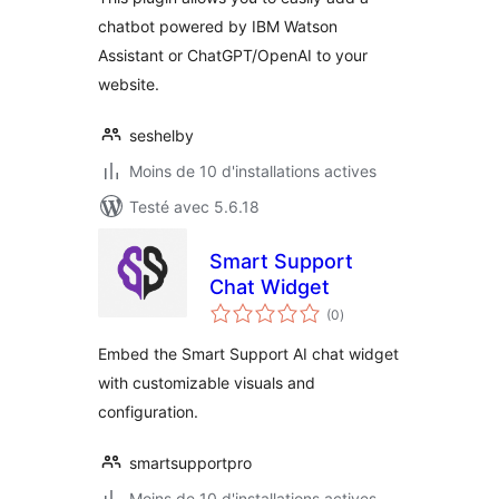
chatbot powered by IBM Watson
Assistant or ChatGPT/OpenAI to your
website.
seshelby
Moins de 10 d'installations actives
Testé avec 5.6.18
Smart Support
Chat Widget
notes
(0
)
en
tout
Embed the Smart Support AI chat widget
with customizable visuals and
configuration.
smartsupportpro
Moins de 10 d'installations actives