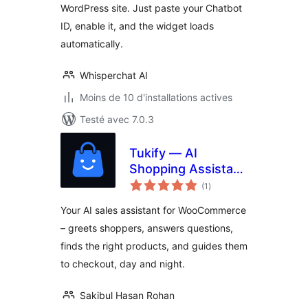
WordPress site. Just paste your Chatbot
ID, enable it, and the widget loads
automatically.
Whisperchat AI
Moins de 10 d'installations actives
Testé avec 7.0.3
Tukify — AI
Shopping Assistant
notes
for WooCommerce
(1
)
en
tout
Your AI sales assistant for WooCommerce
– greets shoppers, answers questions,
finds the right products, and guides them
to checkout, day and night.
Sakibul Hasan Rohan