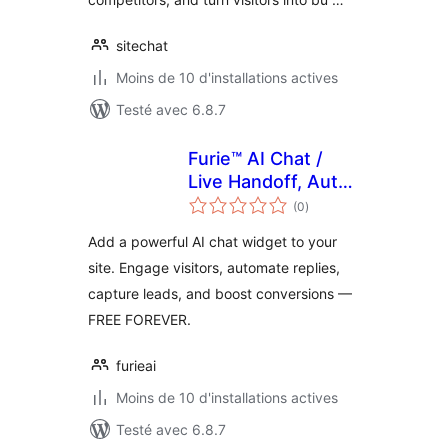
sitechat
Moins de 10 d'installations actives
Testé avec 6.8.7
Furie™ AI Chat /
Live Handoff, Auto
notes
Engagement, and
(0
)
en
tout
Lead Generation
Add a powerful AI chat widget to your
site. Engage visitors, automate replies,
capture leads, and boost conversions —
FREE FOREVER.
furieai
Moins de 10 d'installations actives
Testé avec 6.8.7