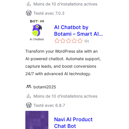
Moins de 10 d'installations actives
Testé avec 7.0.3
AI Chatbot by
Botami – Smart AI
notes
Assistant for
(0
)
en
tout
Customer Support
Transform your WordPress site with an
& Lead Generation
AI-powered chatbot. Automate support,
capture leads, and boost conversions
24/7 with advanced AI technology.
botami2025
Moins de 10 d'installations actives
Testé avec 6.8.7
Navi AI Product
Chat Bot