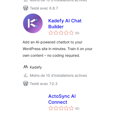
Testé avec 6.8.7
Kadefy AI Chat
Builder
notes
(0
)
en
tout
Add an AI-powered chatbot to your
WordPress site in minutes. Train it on your
own content – no coding required.
Kadefy
Moins de 10 d'installations actives
Testé avec 7.0.3
ActoSync AI
Connect
notes
(0
)
en
tout