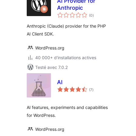
AI Provider for
Anthropic
notes
(0
)
en
tout
Anthropic (Claude) provider for the PHP
AI Client SDK.
WordPress.org
40 000+ d'installations actives
Testé avec 7.0.2
AI
notes
(7
)
en
tout
AI features, experiments and capabilities
for WordPress.
WordPress.org