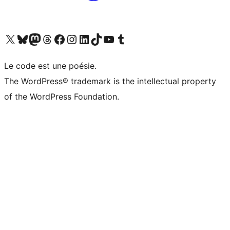
Visit our X (formerly Twitter) account
Visitez notre compte Bluesky
Visit our Mastodon account
Visitez notre compte Threads
Visit our Facebook page
Visit our Instagram account
Visit our LinkedIn account
Visitez notre compte TikTok
Visit our YouTube channel
Visitez notre compte Tumblr
Le code est une poésie.
The WordPress® trademark is the intellectual property
of the WordPress Foundation.