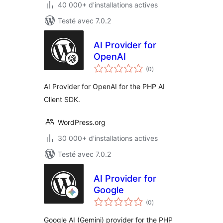
40 000+ d'installations actives
Testé avec 7.0.2
AI Provider for
OpenAI
notes
(0
)
en
tout
AI Provider for OpenAI for the PHP AI
Client SDK.
WordPress.org
30 000+ d'installations actives
Testé avec 7.0.2
AI Provider for
Google
notes
(0
)
en
tout
Google AI (Gemini) provider for the PHP