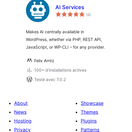
AI Services
notes
(2
)
en
tout
Makes AI centrally available in
WordPress, whether via PHP, REST API,
JavaScript, or WP-CLI – for any provider.
Felix Arntz
100+ d'installations actives
Testé avec 7.0.2
About
Showcase
News
Themes
Hosting
Plugins
Privacy
Patterns