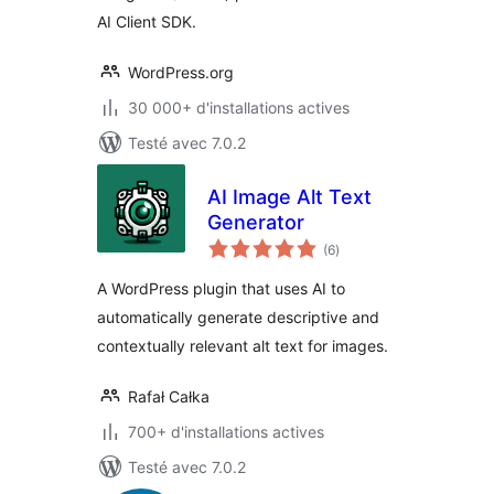
AI Client SDK.
WordPress.org
30 000+ d'installations actives
Testé avec 7.0.2
AI Image Alt Text
Generator
notes
(6
)
en
tout
A WordPress plugin that uses AI to
automatically generate descriptive and
contextually relevant alt text for images.
Rafał Całka
700+ d'installations actives
Testé avec 7.0.2