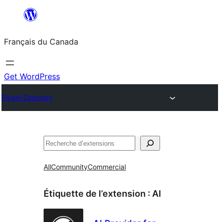
Aller
au
Français du Canada
contenu
Get WordPress
Plugin Directory
Recherche
All
Community
Commercial
Étiquette de l’extension :
AI