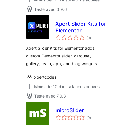
Testé avec 6.9.6
Xpert Slider Kits for
Elementor
notes
(0
)
en
tout
Xpert Slider Kits for Elementor adds
custom Elementor slider, carousel,
gallery, team, app, and blog widgets.
xpertcodes
Moins de 10 d'installations actives
Testé avec 7.0.3
microSlider
notes
(0
)
en
tout