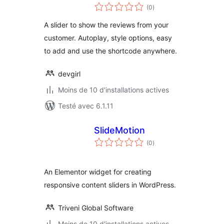
notes
(0
)
en
tout
A slider to show the reviews from your
customer. Autoplay, style options, easy
to add and use the shortcode anywhere.
devgirl
Moins de 10 d'installations actives
Testé avec 6.1.11
SlideMotion
notes
(0
)
en
tout
An Elementor widget for creating
responsive content sliders in WordPress.
Triveni Global Software
Moins de 10 d'installations actives