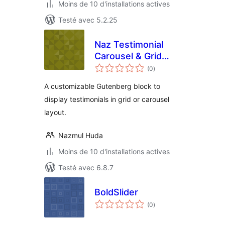
Moins de 10 d'installations actives
Testé avec 5.2.25
Naz Testimonial
Carousel & Grid
notes
Block
(0
)
en
tout
A customizable Gutenberg block to
display testimonials in grid or carousel
layout.
Nazmul Huda
Moins de 10 d'installations actives
Testé avec 6.8.7
BoldSlider
notes
(0
)
en
tout