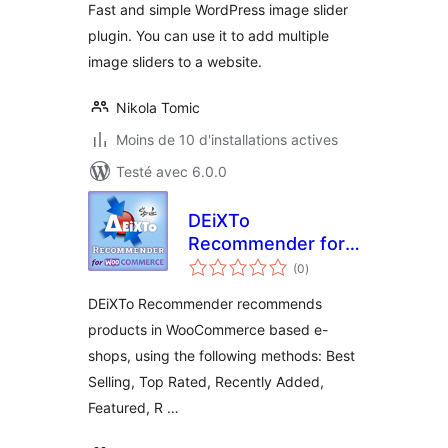
Fast and simple WordPress image slider
plugin. You can use it to add multiple
image sliders to a website.
Nikola Tomic
Moins de 10 d'installations actives
Testé avec 6.0.0
DEiXTo
Recommender for
notes
WooCommerce
(0
)
en
tout
DEiXTo Recommender recommends
products in WooCommerce based e-
shops, using the following methods: Best
Selling, Top Rated, Recently Added,
Featured, R …