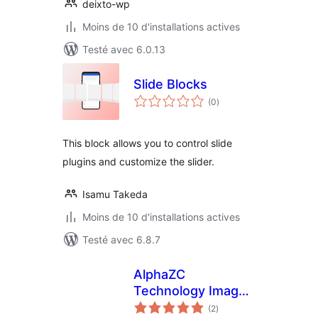
deixto-wp
Moins de 10 d'installations actives
Testé avec 6.0.13
Slide Blocks
notes
(0
)
en
tout
This block allows you to control slide
plugins and customize the slider.
Isamu Takeda
Moins de 10 d'installations actives
Testé avec 6.8.7
AlphaZC
Technology Image
notes
Gallery
(2
)
en