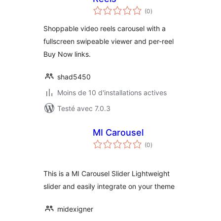
notes
(0
)
en
tout
Shoppable video reels carousel with a
fullscreen swipeable viewer and per-reel
Buy Now links.
shad5450
Moins de 10 d'installations actives
Testé avec 7.0.3
MI Carousel
notes
(0
)
en
tout
This is a MI Carousel Slider Lightweight
slider and easily integrate on your theme
midexigner