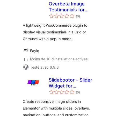
Overbeta Image
Testimonials for
notes
WooCommerce
(0
)
en
tout
A lightweight WooCommerce plugin to
display visual testimonials in a Grid or
Carousel with a popup modal.
Fayiq
Moins de 10 d'installations actives
Testé avec 6.9.6
Slidebootor – Slider
Widget for
notes
Elementor
(0
)
en
tout
Create responsive image sliders in
Elementor with multiple slides, overlays,
navigation, buttons, and customization