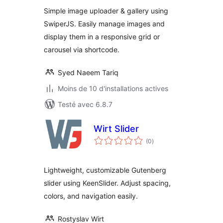
tout
Simple image uploader & gallery using
SwiperJS. Easily manage images and
display them in a responsive grid or
carousel via shortcode.
Syed Naeem Tariq
Moins de 10 d'installations actives
Testé avec 6.8.7
Wirt Slider
notes
(0
)
en
tout
Lightweight, customizable Gutenberg
slider using KeenSlider. Adjust spacing,
colors, and navigation easily.
Rostyslav Wirt