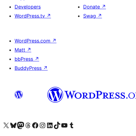
Developers
Donate
↗
WordPress.tv
↗
Swag
↗
WordPress.com
↗
Matt
↗
bbPress
↗
BuddyPress
↗
Visit our X (formerly Twitter) account
Visitez notre compte Bluesky
Visit our Mastodon account
Visitez notre compte Threads
Visit our Facebook page
Visit our Instagram account
Visit our LinkedIn account
Visitez notre compte TikTok
Visit our YouTube channel
Visitez notre compte Tumblr