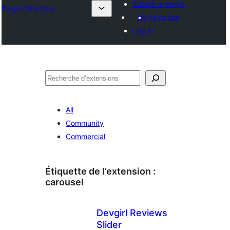
Submit a plugin
Plugin Directory
My favorites
Log in
Recherche
All
Community
Commercial
Étiquette de l’extension :
carousel
Devgirl Reviews
Slider