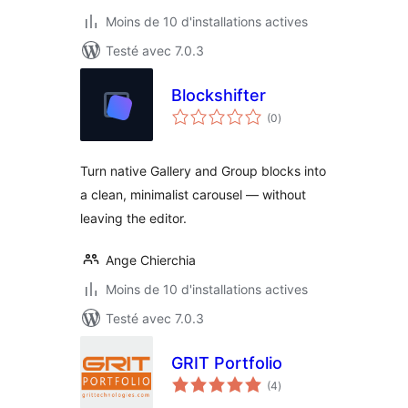
Moins de 10 d'installations actives
Testé avec 7.0.3
Blockshifter
notes
(0
)
en
tout
Turn native Gallery and Group blocks into
a clean, minimalist carousel — without
leaving the editor.
Ange Chierchia
Moins de 10 d'installations actives
Testé avec 7.0.3
GRIT Portfolio
notes
(4
)
en
tout