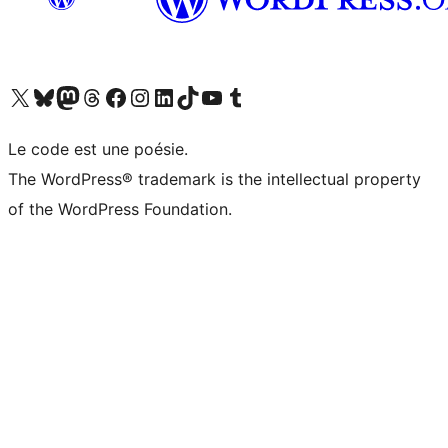
Visit our X (formerly Twitter) account
Visitez notre compte Bluesky
Visit our Mastodon account
Visitez notre compte Threads
Visit our Facebook page
Visit our Instagram account
Visit our LinkedIn account
Visitez notre compte TikTok
Visit our YouTube channel
Visitez notre compte Tumblr
Le code est une poésie.
The WordPress® trademark is the intellectual property
of the WordPress Foundation.