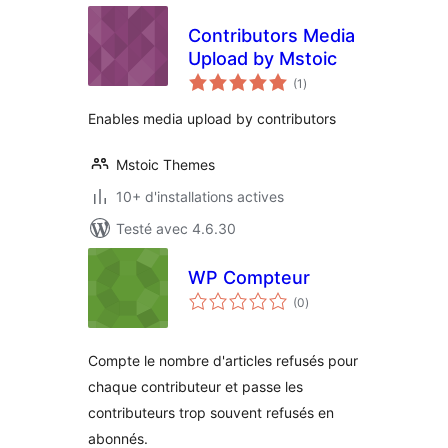
Contributors Media
Upload by Mstoic
notes
(1
)
en
tout
Enables media upload by contributors
Mstoic Themes
10+ d'installations actives
Testé avec 4.6.30
WP Compteur
notes
(0
)
en
tout
Compte le nombre d'articles refusés pour
chaque contributeur et passe les
contributeurs trop souvent refusés en
abonnés.