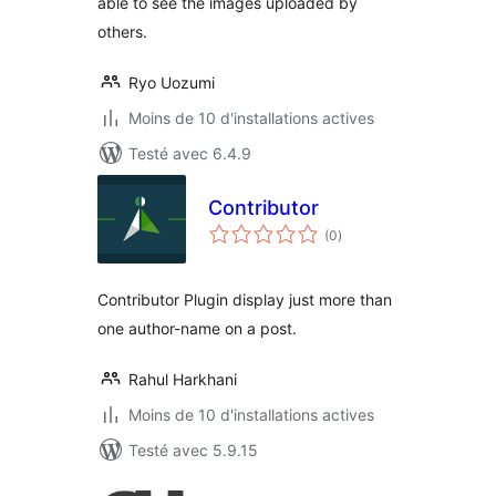
able to see the images uploaded by
others.
Ryo Uozumi
Moins de 10 d'installations actives
Testé avec 6.4.9
Contributor
notes
(0
)
en
tout
Contributor Plugin display just more than
one author-name on a post.
Rahul Harkhani
Moins de 10 d'installations actives
Testé avec 5.9.15