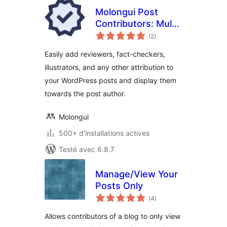
Molongui Post
Contributors: Multi-
notes
Role Contributor
(2
)
en
tout
Attribution
Easily add reviewers, fact-checkers,
illustrators, and any other attribution to
your WordPress posts and display them
towards the post author.
Molongui
500+ d'installations actives
Testé avec 6.8.7
Manage/View Your
Posts Only
notes
(4
)
en
tout
Allows contributors of a blog to only view