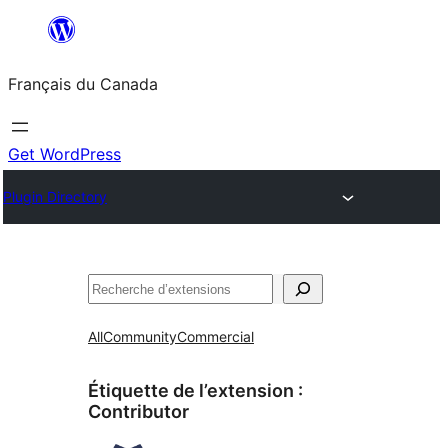
Aller
au
Français du Canada
contenu
Get WordPress
Plugin Directory
Recherche
All
Community
Commercial
Étiquette de l’extension :
Contributor