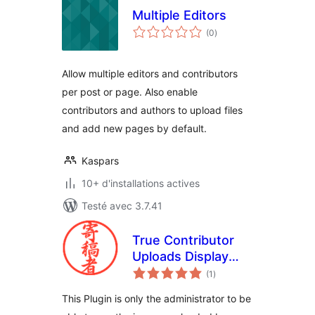
Multiple Editors
notes
(0
)
en
tout
Allow multiple editors and contributors
per post or page. Also enable
contributors and authors to upload files
and add new pages by default.
Kaspars
10+ d'installations actives
Testé avec 3.7.41
True Contributor
Uploads Display
notes
Administrator
(1
)
en
tout
This Plugin is only the administrator to be