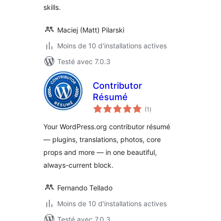
skills.
Maciej (Matt) Pilarski
Moins de 10 d'installations actives
Testé avec 7.0.3
Contributor
Résumé
notes
(1
)
en
tout
Your WordPress.org contributor résumé
— plugins, translations, photos, core
props and more — in one beautiful,
always-current block.
Fernando Tellado
Moins de 10 d'installations actives
Testé avec 7.0.3