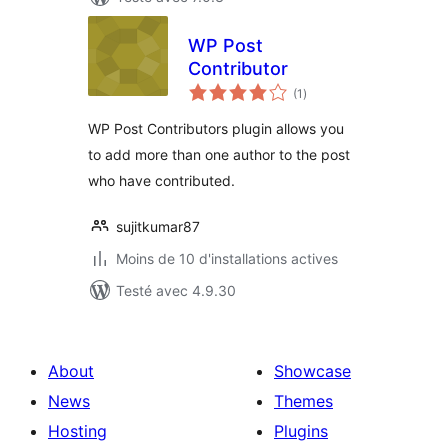
WP Post
Contributor
notes
(1
)
en
tout
WP Post Contributors plugin allows you
to add more than one author to the post
who have contributed.
sujitkumar87
Moins de 10 d'installations actives
Testé avec 4.9.30
About
Showcase
News
Themes
Hosting
Plugins