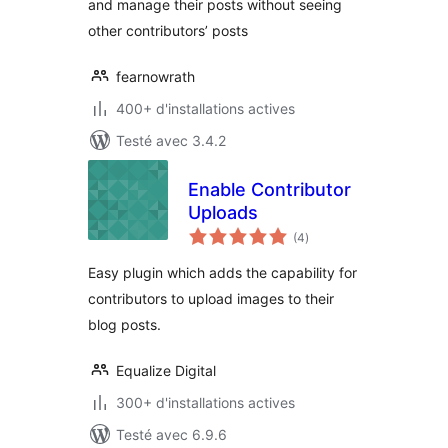
and manage their posts without seeing
other contributors’ posts
fearnowrath
400+ d'installations actives
Testé avec 3.4.2
Enable Contributor
Uploads
notes
(4
)
en
tout
Easy plugin which adds the capability for
contributors to upload images to their
blog posts.
Equalize Digital
300+ d'installations actives
Testé avec 6.9.6