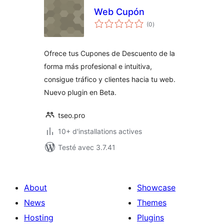
Web Cupón
notes
(0
)
en
tout
Ofrece tus Cupones de Descuento de la
forma más profesional e intuitiva,
consigue tráfico y clientes hacia tu web.
Nuevo plugin en Beta.
tseo.pro
10+ d'installations actives
Testé avec 3.7.41
About
Showcase
News
Themes
Hosting
Plugins