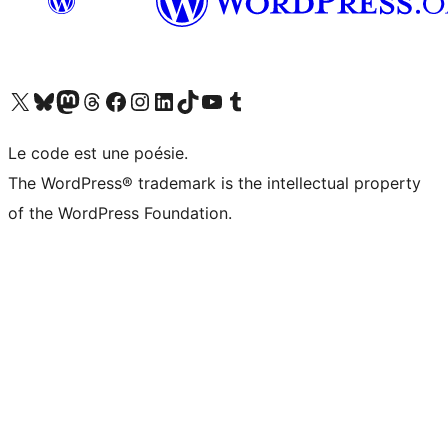
Visit our X (formerly Twitter) account
Visitez notre compte Bluesky
Visit our Mastodon account
Visitez notre compte Threads
Visit our Facebook page
Visit our Instagram account
Visit our LinkedIn account
Visitez notre compte TikTok
Visit our YouTube channel
Visitez notre compte Tumblr
Le code est une poésie.
The WordPress® trademark is the intellectual property
of the WordPress Foundation.