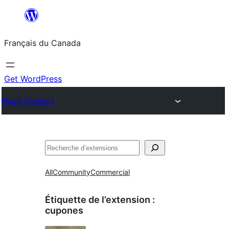
Aller
au
Français du Canada
contenu
Get WordPress
Plugin Directory
Recherche
All
Community
Commercial
Étiquette de l’extension :
cupones