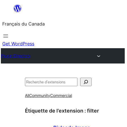
Aller
au
Français du Canada
contenu
Get WordPress
Plugin Directory
Recherche
All
Community
Commercial
Étiquette de l’extension :
filter