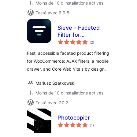
Moins de 10 d'installations actives
Testé avec 6.9.5
Sieve – Faceted
Filter for
notes
WooCommerce
(2
)
en
tout
Fast, accessible faceted product filtering
for WooCommerce: AJAX filters, a mobile
drawer, and Core Web Vitals by design.
Mariusz Szatkowski
Moins de 10 d'installations actives
Testé avec 7.0.2
Photocopier
notes
(1
)
en
tout