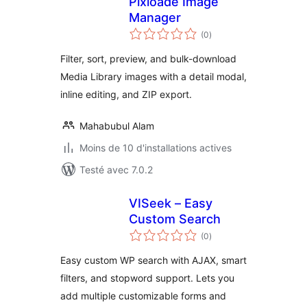
Pixloade Image
Manager
notes
(0
)
en
tout
Filter, sort, preview, and bulk-download
Media Library images with a detail modal,
inline editing, and ZIP export.
Mahabubul Alam
Moins de 10 d'installations actives
Testé avec 7.0.2
VISeek – Easy
Custom Search
notes
(0
)
en
tout
Easy custom WP search with AJAX, smart
filters, and stopword support. Lets you
add multiple customizable forms and