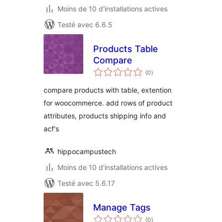
Moins de 10 d'installations actives
Testé avec 6.6.5
Products Table
Compare
notes
(0
)
en
tout
compare products with table, extention
for woocommerce. add rows of product
attributes, products shipping info and
acf's
hippocampustech
Moins de 10 d'installations actives
Testé avec 5.6.17
Manage Tags
notes
(0
)