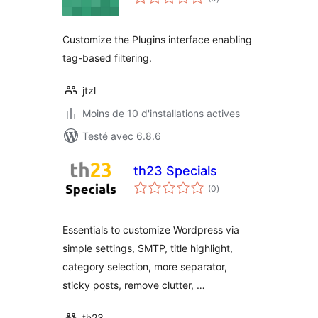
en
tout
Customize the Plugins interface enabling
tag-based filtering.
jtzl
Moins de 10 d'installations actives
Testé avec 6.8.6
th23 Specials
notes
(0
)
en
tout
Essentials to customize Wordpress via
simple settings, SMTP, title highlight,
category selection, more separator,
sticky posts, remove clutter, …
th23