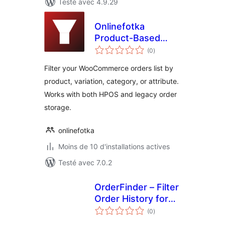
Testé avec 4.9.29
Onlinefotka
Product-Based
notes
Order Filters for
(0
)
en
tout
WooCommerce
Filter your WooCommerce orders list by
product, variation, category, or attribute.
Works with both HPOS and legacy order
storage.
onlinefotka
Moins de 10 d'installations actives
Testé avec 7.0.2
OrderFinder – Filter
Order History for
notes
WooCommerce
(0
)
en
tout