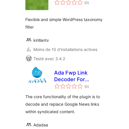
notes
(0
)
en
tout
Flexible and simple WordPress taxonomy
filter
kirillantv
Moins de 10 d'installations actives
Testé avec 3.4.2
Ada Fwp Link
Decoder For
notes
Google News
(0
)
en
tout
The core functionality of the plugin is to
decode and replace Google News links
within syndicated content.
Adadaa