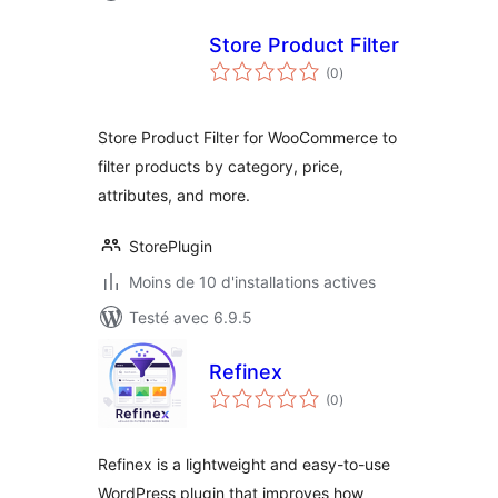
Store Product Filter
notes
(0
)
en
tout
Store Product Filter for WooCommerce to
filter products by category, price,
attributes, and more.
StorePlugin
Moins de 10 d'installations actives
Testé avec 6.9.5
Refinex
notes
(0
)
en
tout
Refinex is a lightweight and easy-to-use
WordPress plugin that improves how