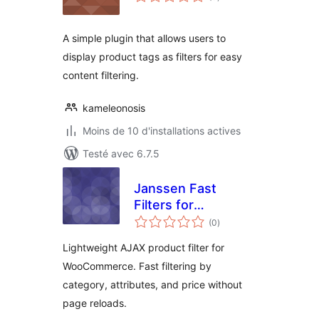
en
tout
A simple plugin that allows users to
display product tags as filters for easy
content filtering.
kameleonosis
Moins de 10 d'installations actives
Testé avec 6.7.5
Janssen Fast
Filters for
notes
WooCommerce
(0
)
en
tout
Lightweight AJAX product filter for
WooCommerce. Fast filtering by
category, attributes, and price without
page reloads.