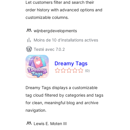
Let customers filter and search their
order history with advanced options and
customizable columns.
wijnbergdevelopments
Moins de 10 d'installations actives
Testé avec 7.0.2
Dreamy Tags
notes
(0
)
en
tout
Dreamy Tags displays a customizable
tag cloud filtered by categories and tags
for clean, meaningful blog and archive
navigation.
Lewis E. Moten III