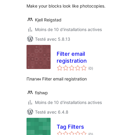
Make your blocks look like photocopies.
Kjell Reigstad
Moins de 10 d'installations actives
Testé avec 5.8.13
Filter email
registration
notes
(0
)
en
tout
Плагин Filter email registration
fishwp
Moins de 10 d'installations actives
Testé avec 6.4.8
Tag Filters
notes
(0
)