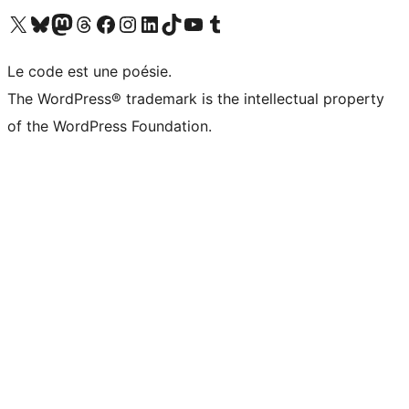
Visit our X (formerly Twitter) account
Visitez notre compte Bluesky
Visit our Mastodon account
Visitez notre compte Threads
Visit our Facebook page
Visit our Instagram account
Visit our LinkedIn account
Visitez notre compte TikTok
Visit our YouTube channel
Visitez notre compte Tumblr
Le code est une poésie.
The WordPress® trademark is the intellectual property
of the WordPress Foundation.