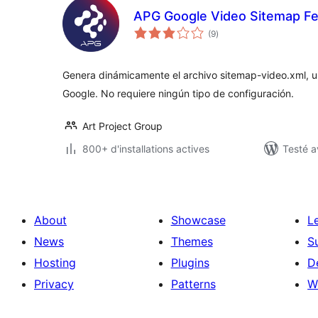
APG Google Video Sitemap F
notes
(9
)
en
tout
Genera dinámicamente el archivo sitemap-video.xml, u
Google. No requiere ningún tipo de configuración.
Art Project Group
800+ d'installations actives
Testé a
About
Showcase
L
News
Themes
S
Hosting
Plugins
D
Privacy
Patterns
W