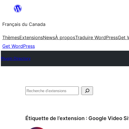
Aller
au
Français du Canada
contenu
Thèmes
Extensions
News
À propos
Traduire WordPress
Get 
Get WordPress
Plugin Directory
Recherche
Étiquette de l’extension :
Google Video S