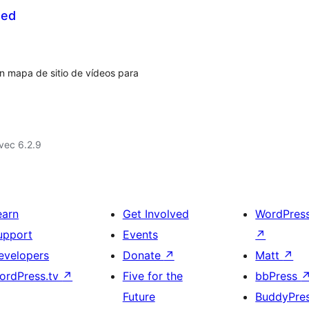
eed
n mapa de sitio de vídeos para
vec 6.2.9
earn
Get Involved
WordPres
upport
Events
↗
evelopers
Donate
↗
Matt
↗
ordPress.tv
↗
Five for the
bbPress
Future
BuddyPre