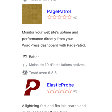
PagePatrol
notes
(0
)
en
tout
Monitor your website's uptime and
performance directly from your
WordPress dashboard with PagePatrol.
Babar
Moins de 10 d'installations actives
Testé avec 6.8.6
ElasticProbe
notes
(0
)
en
tout
A lightning fast and flexible search and