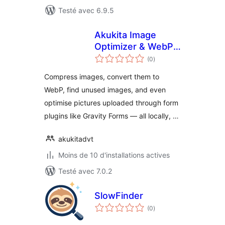
Testé avec 6.9.5
Akukita Image
Optimizer & WebP
notes
Converter
(0
)
en
tout
Compress images, convert them to
WebP, find unused images, and even
optimise pictures uploaded through form
plugins like Gravity Forms — all locally, …
akukitadvt
Moins de 10 d'installations actives
Testé avec 7.0.2
SlowFinder
notes
(0
)
en
tout