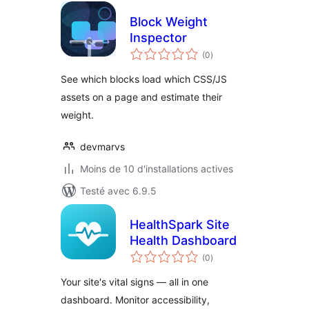
Block Weight
Inspector
notes
(0
)
en
tout
See which blocks load which CSS/JS
assets on a page and estimate their
weight.
devmarvs
Moins de 10 d'installations actives
Testé avec 6.9.5
HealthSpark Site
Health Dashboard
notes
(0
)
en
tout
Your site's vital signs — all in one
dashboard. Monitor accessibility,