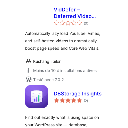
VidDefer –
Deferred Video
notes
Embeds
(0
)
en
tout
Automatically lazy load YouTube, Vimeo,
and self-hosted videos to dramatically
boost page speed and Core Web Vitals.
Kushang Tailor
Moins de 10 d'installations actives
Testé avec 7.0.2
DBStorage Insights
notes
(2
)
en
tout
Find out exactly what is using space on
your WordPress site — database,