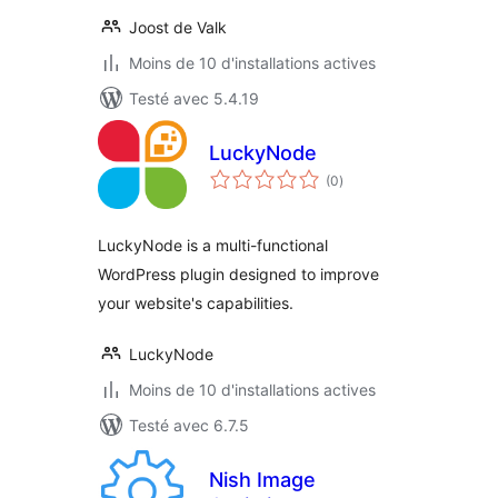
Joost de Valk
Moins de 10 d'installations actives
Testé avec 5.4.19
LuckyNode
notes
(0
)
en
tout
LuckyNode is a multi-functional
WordPress plugin designed to improve
your website's capabilities.
LuckyNode
Moins de 10 d'installations actives
Testé avec 6.7.5
Nish Image