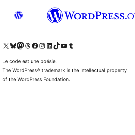
Visit our X (formerly Twitter) account
Visitez notre compte Bluesky
Visit our Mastodon account
Visitez notre compte Threads
Visit our Facebook page
Visit our Instagram account
Visit our LinkedIn account
Visitez notre compte TikTok
Visit our YouTube channel
Visitez notre compte Tumblr
Le code est une poésie.
The WordPress® trademark is the intellectual property
of the WordPress Foundation.