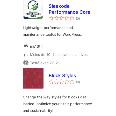
Sleekode
Performance Core
notes
(0
)
en
tout
Lightweight performance and
maintenance toolkit for WordPress.
ms13th
Moins de 10 d'installations actives
Testé avec 7.0.2
Block Styles
notes
(0
)
en
tout
Change the way styles for blocks get
loaded, optimize your site's performance
and sustainability!