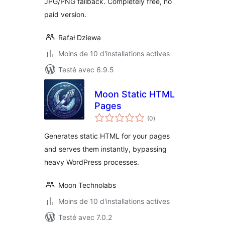
JPG/PNG fallback. Completely free, no
paid version.
Rafał Dziewa
Moins de 10 d'installations actives
Testé avec 6.9.5
Moon Static HTML
Pages
notes
(0
)
en
tout
Generates static HTML for your pages
and serves them instantly, bypassing
heavy WordPress processes.
Moon Technolabs
Moins de 10 d'installations actives
Testé avec 7.0.2