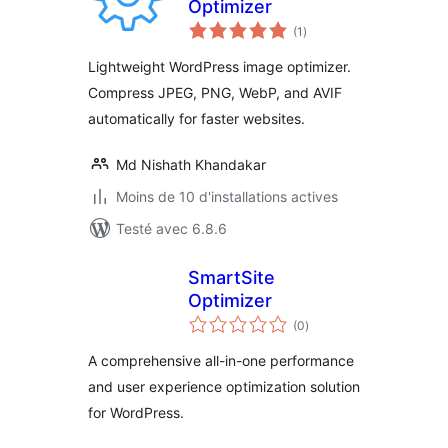
Optimizer
notes
(1
)
en
tout
Lightweight WordPress image optimizer.
Compress JPEG, PNG, WebP, and AVIF
automatically for faster websites.
Md Nishath Khandakar
Moins de 10 d'installations actives
Testé avec 6.8.6
SmartSite
Optimizer
notes
(0
)
en
tout
A comprehensive all-in-one performance
and user experience optimization solution
for WordPress.