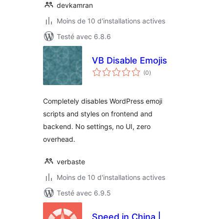
devkamran
Moins de 10 d'installations actives
Testé avec 6.8.6
VB Disable Emojis
notes
(0
)
en
tout
Completely disables WordPress emoji
scripts and styles on frontend and
backend. No settings, no UI, zero
overhead.
verbaste
Moins de 10 d'installations actives
Testé avec 6.9.5
Speed in China |