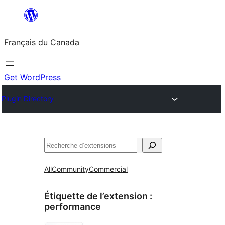
Aller
au
Français du Canada
contenu
Get WordPress
Plugin Directory
Recherche
All
Community
Commercial
Étiquette de l’extension :
performance