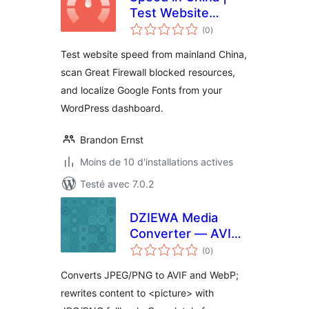
Test Website
notes
Speed from
(0
)
en
tout
Mainland China |
Test website speed from mainland China,
GFW Optimization
scan Great Firewall blocked resources,
& Google Fonts
and localize Google Fonts from your
WordPress dashboard.
Brandon Ernst
Moins de 10 d'installations actives
Testé avec 7.0.2
DZIEWA Media
Converter — AVIF
notes
+ WebP
(0
)
en
tout
Converts JPEG/PNG to AVIF and WebP;
rewrites content to <picture> with