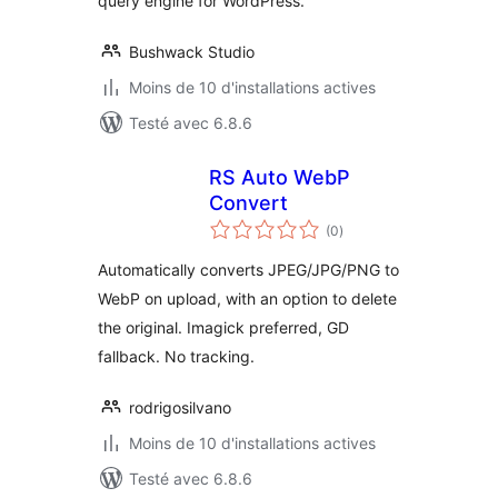
query engine for WordPress.
Bushwack Studio
Moins de 10 d'installations actives
Testé avec 6.8.6
RS Auto WebP
Convert
notes
(0
)
en
tout
Automatically converts JPEG/JPG/PNG to
WebP on upload, with an option to delete
the original. Imagick preferred, GD
fallback. No tracking.
rodrigosilvano
Moins de 10 d'installations actives
Testé avec 6.8.6