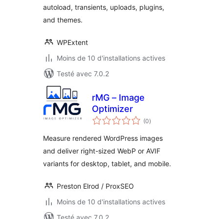
autoload, transients, uploads, plugins,
and themes.
WPExtent
Moins de 10 d'installations actives
Testé avec 7.0.2
rMG – Image
Optimizer
notes
(0
)
en
tout
Measure rendered WordPress images
and deliver right-sized WebP or AVIF
variants for desktop, tablet, and mobile.
Preston Elrod / ProxSEO
Moins de 10 d'installations actives
Testé avec 7.0.2