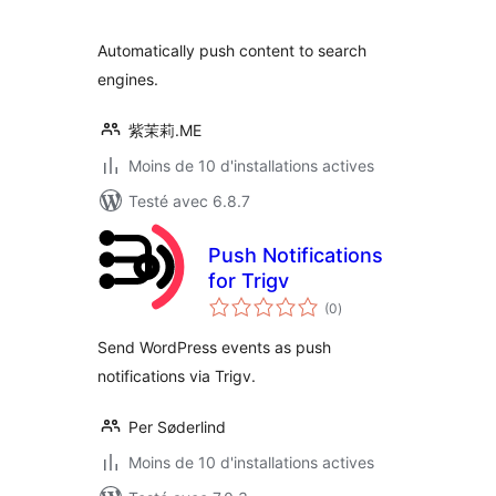
tout
Automatically push content to search
engines.
紫茉莉.ME
Moins de 10 d'installations actives
Testé avec 6.8.7
Push Notifications
for Trigv
notes
(0
)
en
tout
Send WordPress events as push
notifications via Trigv.
Per Søderlind
Moins de 10 d'installations actives