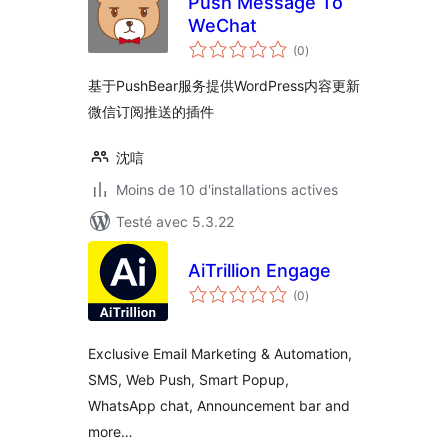
Push Message To
WeChat
notes
(0
)
en
tout
基于PushBear服务提供WordPress内容更新
微信订阅推送的插件
沈唁
Moins de 10 d'installations actives
Testé avec 5.3.22
AiTrillion Engage
notes
(0
)
en
tout
Exclusive Email Marketing & Automation,
SMS, Web Push, Smart Popup,
WhatsApp chat, Announcement bar and
more…