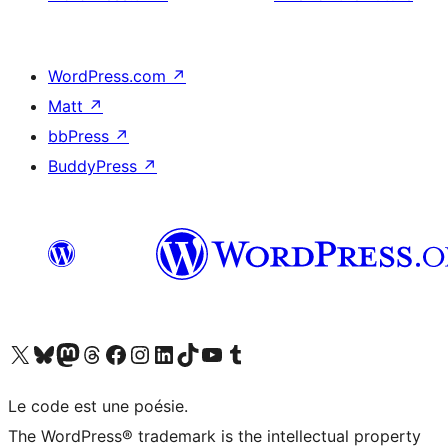
WordPress.com
↗
Matt
↗
bbPress
↗
BuddyPress
↗
Visit our X (formerly Twitter) account
Visitez notre compte Bluesky
Visit our Mastodon account
Visitez notre compte Threads
Visit our Facebook page
Visit our Instagram account
Visit our LinkedIn account
Visitez notre compte TikTok
Visit our YouTube channel
Visitez notre compte Tumblr
Le code est une poésie.
The WordPress® trademark is the intellectual property