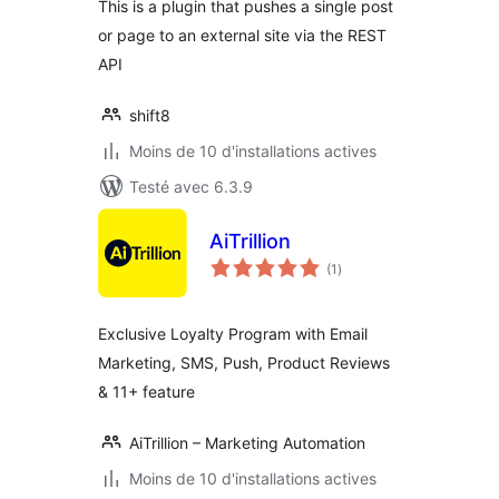
This is a plugin that pushes a single post
or page to an external site via the REST
API
shift8
Moins de 10 d'installations actives
Testé avec 6.3.9
AiTrillion
notes
(1
)
en
tout
Exclusive Loyalty Program with Email
Marketing, SMS, Push, Product Reviews
& 11+ feature
AiTrillion – Marketing Automation
Moins de 10 d'installations actives