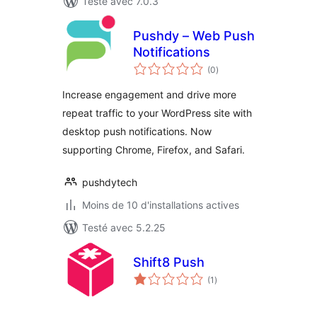
Testé avec 7.0.3
Pushdy – Web Push
Notifications
notes
(0
)
en
tout
Increase engagement and drive more
repeat traffic to your WordPress site with
desktop push notifications. Now
supporting Chrome, Firefox, and Safari.
pushdytech
Moins de 10 d'installations actives
Testé avec 5.2.25
Shift8 Push
notes
(1
)
en
tout