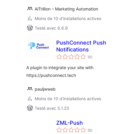
AiTrillion – Marketing Automation
Moins de 10 d'installations actives
Testé avec 6.6.6
PushConnect Push
Notifications
notes
(0
)
en
tout
A plugin to integrate your site with
https://pushconnect.tech
pauljwweb
Moins de 10 d'installations actives
Testé avec 5.1.23
ZML-Push
notes
(0
)
en